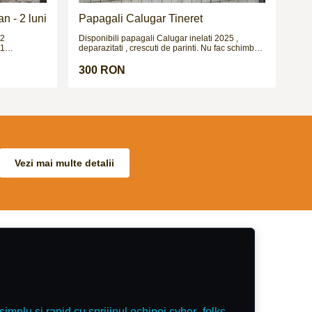
n - 2 luni
Papagali Calugar Tineret
 2
Disponibili papagali Calugar inelati 2025 ,
 1
deparazitati , crescuti de parinti. Nu fac schimburi
 3 vaccinuri
!!!
i văzuți la
300 RON
luși
lii active
alinois este
e și
are și mai
peluri
Vezi mai multe detalii
simplu și rapid cu sprijinul echipei cyber_folks