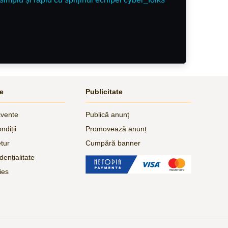
le
Publicitate
cvente
Publică anunț
ndiții
Promovează anunț
etur
Cumpără banner
dențialitate
ies