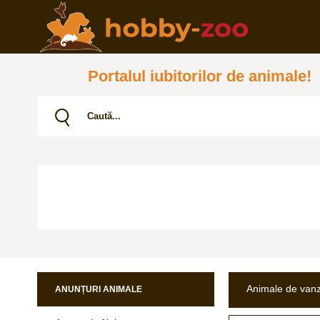
Portalul iubitorilor de animale!
Animale de van
ANUNȚURI ANIMALE