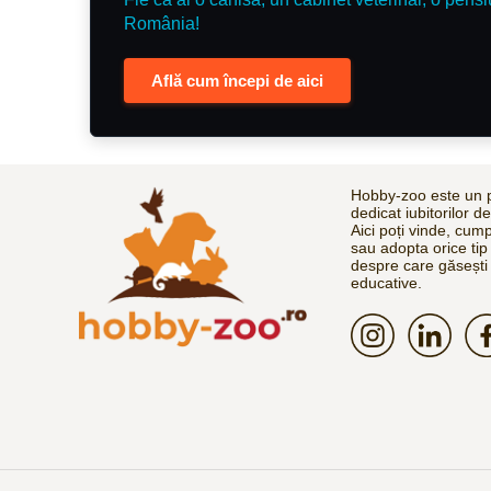
România!
Află cum începi de aici
Hobby-zoo este un p
dedicat iubitorilor d
Aici poți vinde, cum
sau adopta orice tip
despre care găsești 
educative.