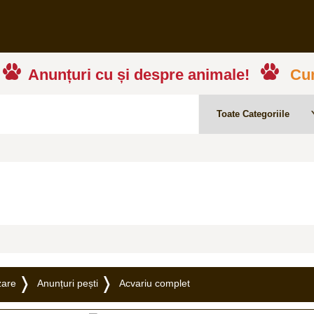
Anunțuri cu și despre animale!
Cum
zare
Anunțuri pești
Acvariu complet