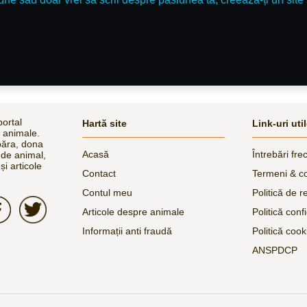
ortal
Hartă site
Link-uri uti
e animale.
păra, dona
Acasă
Întrebări fre
 de animal,
și articole
Contact
Termeni & co
Contul meu
Politică de r
Articole despre animale
Politică confi
Informații anti fraudă
Politică cook
ANSPDCP