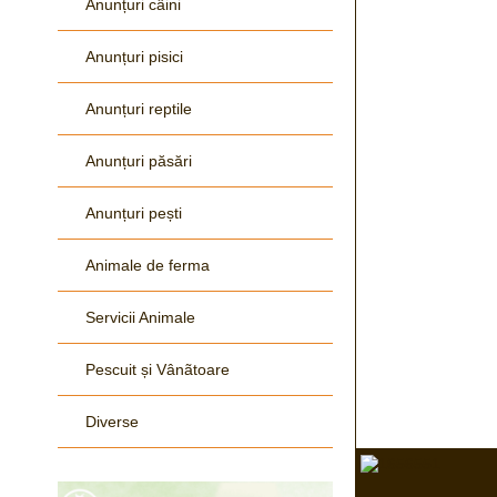
Anunțuri câini
Anunțuri pisici
Anunțuri reptile
Anunțuri păsări
Anunțuri pești
Animale de ferma
Servicii Animale
Pescuit și Vânãtoare
Diverse