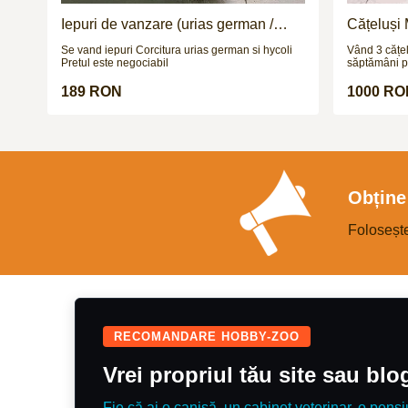
Iepuri de vanzare (urias german /
Cățeluși 
hycoli)
Se vand iepuri Corcitura urias german si hycoli
Vând 3 cățel
Pretul este negociabil
săptămâni po
video vă aș
189 RON
1000 RO
Obține 
Foloseșt
RECOMANDARE HOBBY-ZOO
Vrei propriul tău site sau bl
Fie că ai o canisă, un cabinet veterinar, o pensi