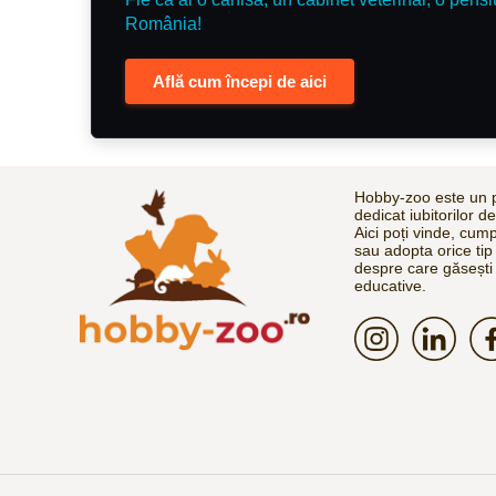
România!
Află cum începi de aici
Hobby-zoo este un p
dedicat iubitorilor d
Aici poți vinde, cum
sau adopta orice tip
despre care găsești 
educative.