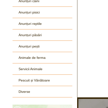
Anunțuri câini
Anunțuri pisici
Anunțuri reptile
Anunțuri păsări
Anunțuri pești
Animale de ferma
Servicii Animale
Pescuit și Vânãtoare
Diverse