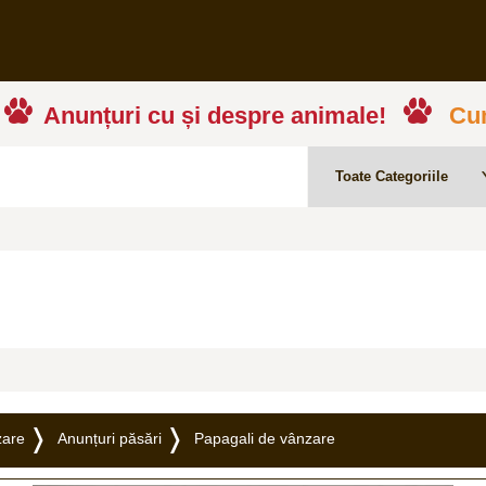
Anunțuri cu și despre animale!
Cum
zare
Anunțuri păsări
Papagali de vânzare