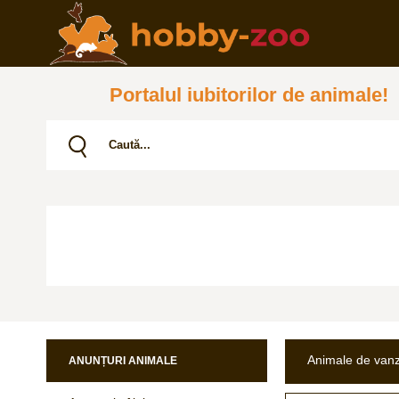
Portalul iubitorilor de animale!
Animale de van
ANUNȚURI ANIMALE