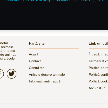
ortal
Hartă site
Link-uri uti
e animale.
păra, dona
Acasă
Întrebări fre
 de animal,
și articole
Contact
Termeni & co
Contul meu
Politică de r
Articole despre animale
Politică confi
Informații anti fraudă
Politică cook
ANSPDCP