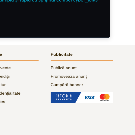
le
Publicitate
cvente
Publică anunț
ndiții
Promovează anunț
etur
Cumpără banner
dențialitate
ies