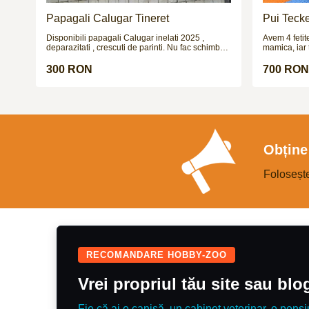
Papagali Calugar Tineret
Pui Teck
Disponibili papagali Calugar inelati 2025 ,
Avem 4 fetite 
deparazitati , crescuti de parinti. Nu fac schimburi
mamica, iar t
!!!
cerere. Catei
urmeaza sa f
300 RON
700 RON
Obține 
Foloseșt
RECOMANDARE HOBBY-ZOO
Vrei propriul tău site sau bl
Fie că ai o canisă, un cabinet veterinar, o pensi