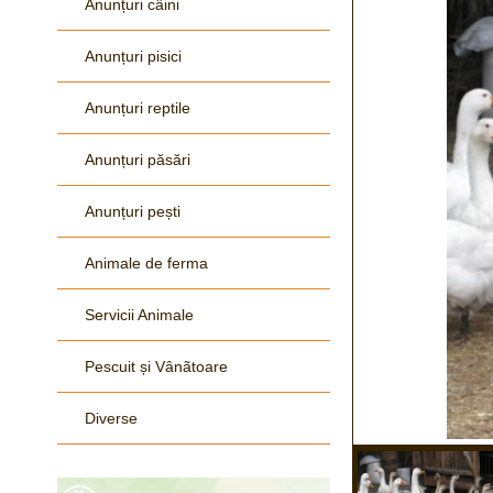
Anunțuri câini
Anunțuri pisici
Anunțuri reptile
Anunțuri păsări
Anunțuri pești
Animale de ferma
Servicii Animale
Pescuit și Vânãtoare
Diverse