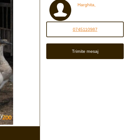
Harghita,
0745110987
Trimite mesaj