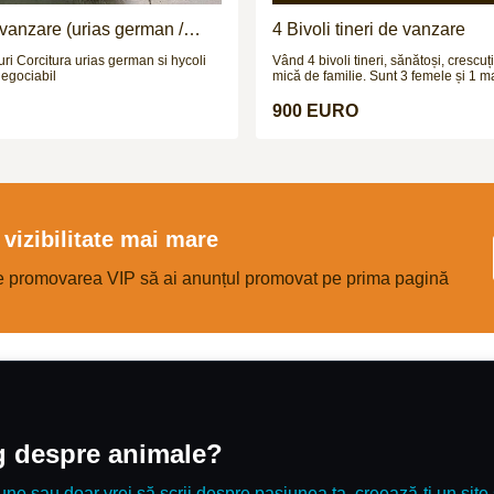
 vanzare (urias german /
4 Bivoli tineri de vanzare
si hycoli
Vând 4 bivoli tineri, sănătoși, crescuț
negociabil
mică de familie. Sunt 3 femele și 1 m
vârsta de aproximativ 1.2 ani și greu
la 250–300 kg (necântăriți). Animale
900 EURO
dezvoltate, crescute natural, obișnuit
probleme de sănătate, potriviți pentru
prăsilă sau îngrășat. Prețul este 900
3.999 € toți patru. Se pot vedea la faț
fără grabă. Se vând împreună sau se
multe detalii la numărul de telefon.
vizibilitate mai mare
e promovarea VIP să ai anunțul promovat pe prima pagină
og despre animale?
une sau doar vrei să scrii despre pasiunea ta, creează-ți un site 