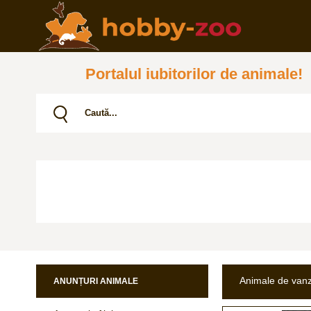
Portalul iubitorilor de animale!
Animale de van
ANUNȚURI ANIMALE