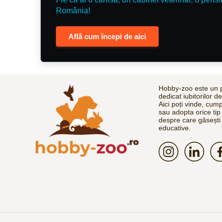
România!
Află cum începi de aici
Hobby-zoo este un p
dedicat iubitorilor d
Aici poți vinde, cum
sau adopta orice tip
despre care găsești 
educative.