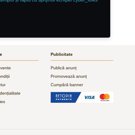
le
Publicitate
cvente
Publică anunț
ndiții
Promovează anunț
etur
Cumpără banner
dențialitate
ies