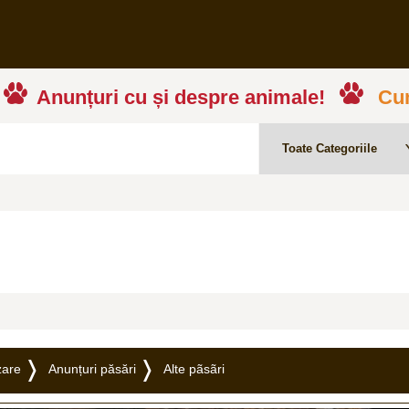
Anunțuri cu și despre animale!
Cum
zare
Anunțuri păsări
Alte pãsãri