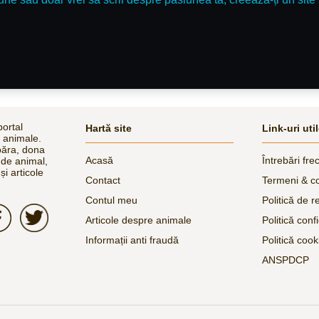
ortal
Hartă site
Link-uri uti
e animale.
păra, dona
Acasă
Întrebări fre
 de animal,
și articole
Contact
Termeni & co
Contul meu
Politică de r
Articole despre animale
Politică confi
Informații anti fraudă
Politică cook
ANSPDCP