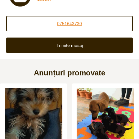
0751643730
Trimite mesaj
Anunțuri promovate