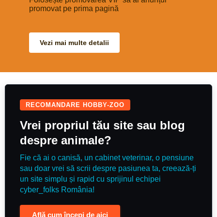
promovat pe prima pagină
Vezi mai multe detalii
RECOMANDARE HOBBY-ZOO
Vrei propriul tău site sau blog
despre animale?
Fie că ai o canisă, un cabinet veterinar, o pensiune
sau doar vrei să scrii despre pasiunea ta, creează-ți
un site simplu și rapid cu sprijinul echipei
cyber_folks România!
Află cum începi de aici