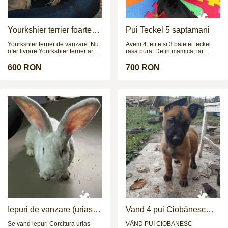
Yourkshier terrier foarte
Pui Teckel 5 saptamani
jucăuș și adorabil
Yourkshier terrier de vanzare. Nu
Avem 4 fetite si 3 baietei teckel
ofer livrare Yourkshier terrier are:
rasa pura. Detin mamica, iar
-12 saptamani -carnet de sanatate
taticul poate fi vazut in poze la
-2 vaccinuri -este negru si maro -
cerere. Cateii sunt deparazitati
600 RON
700 RON
data nasterii= 8.09.2025 PRETUL
intern si extern si urmeaza sa fie
ESTE NEGOCIABIL!!!
vaccinati in cateva zile.
Iepuri de vanzare (urias
Vand 4 pui Ciobănesc
german / hycoli)
Belgian - 2 luni
Se vand iepuri Corcitura urias
VÂND PUI CIOBANESC