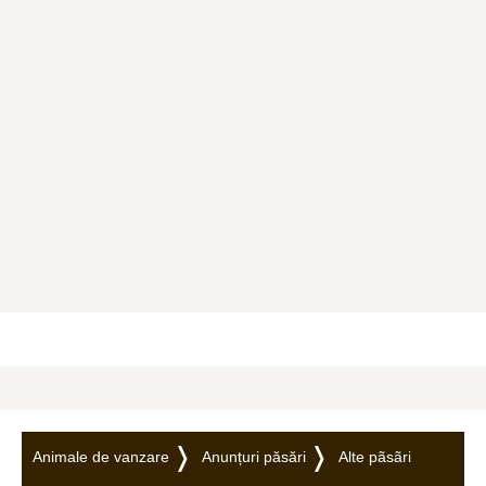
Animale de vanzare
Anunțuri păsări
Alte pãsãri