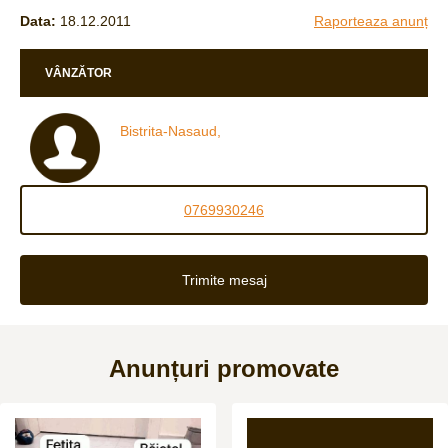
Data:
18.12.2011
Raporteaza anunț
VÂNZĂTOR
Bistrita-Nasaud,
0769930246
Trimite mesaj
Anunțuri promovate