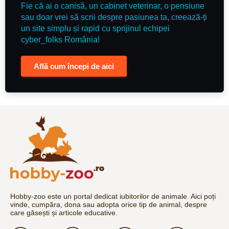
Fie că ai o canisă, un cabinet veterinar, o pensiune
sau doar vrei să scrii despre pasiunea ta, creează-ți
un site simplu și rapid cu sprijinul echipei
cyber_folks România!
Află cum începi de aici
Hobby-zoo este un portal dedicat iubitorilor de animale. Aici poți
vinde, cumpăra, dona sau adopta orice tip de animal, despre
care găsești și articole educative.