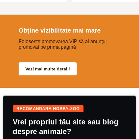
mascul sau femelă, născut(ă) în
efectuate\r\nPărinți: Ambii părinți
data de 19 noiembrie 2024. Puiul
pot fi văzuți la fața locului\r\nRasă
provine din părinți cu pedigree,
pură: Ciobanesc Malinois\r\nPreț:
rasă pură, ambii părinți cu teste
300 EUR (negociabil)\r\nLocație:
de sănătate și teste genetice
Sibiu\r\nCățeluși sănătoși,
efectuate în laboratoare din
socializați, ideali pentru familii
Germania, Cehia și România,
active sau pentru gardă și
Obține vizibilitate mai mare
campioni internaționali de
protecție. Rasa Malinois este
frumusețe și reale calităti de lucru.
cunoscută pentru inteligență,
Puiul se pretează ca animal de
Folosește promovarea VIP să ai anunțul
loialitate și energie.\r\nPentru
companie, integrându-se și
programare vizionare și mai multe
promovat pe prima pagină
adaptându-se cu ușurință în orice
detalii, contactați-
familie. Detalii privind
mă:\r\nTelefon:\r\nRăspund doar
disponibilitatea: -Copie certificat
la apeluri telefonice.
de origine (pedigree tip A),
microchip, carnet de sănătate, kit
Vezi mai multe detalii
de bunvenit, în baza unui contract.
-Schemă de vaccinare în acord cu
vârsta, precum și deparazitările
interne și externe efectuate. Se
poate organiza transport în orice
oraș al țării. Alte informații despre
părinți, poze și date de contact
puteți găsi pe pagina de
Facebook NeriumHouseKennel și
RECOMANDARE HOBBY-ZOO
site-ul www.neriumhouse.com
Vrei propriul tău site sau blog
despre animale?