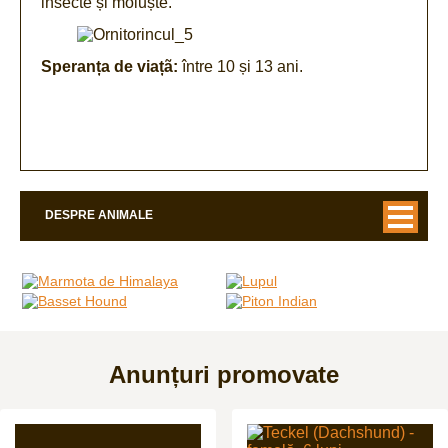
insecte și moluște.
Speranța de viațã:
între 10 și 13 ani.
DESPRE ANIMALE
Anunțuri promovate