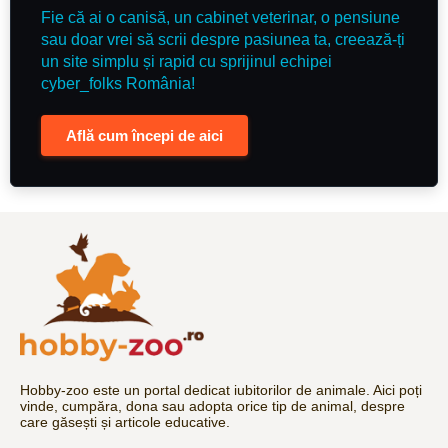
Fie că ai o canisă, un cabinet veterinar, o pensiune
sau doar vrei să scrii despre pasiunea ta, creează-ți
un site simplu și rapid cu sprijinul echipei
cyber_folks România!
Află cum începi de aici
Hobby-zoo este un portal dedicat iubitorilor de animale. Aici poți
vinde, cumpăra, dona sau adopta orice tip de animal, despre
care găsești și articole educative.