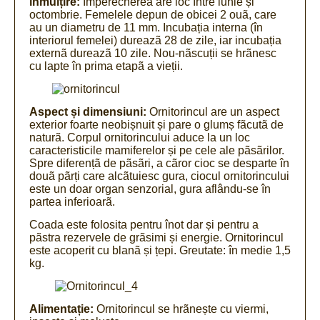
înmulțire:
împerecherea are loc între iunie și
octombrie. Femelele depun de obicei 2 ouã, care
au un diametru de 11 mm. Incubația interna (în
interiorul femelei) dureazã 28 de zile, iar incubația
externã dureazã 10 zile. Nou-nãscuții se hrãnesc
cu lapte în prima etapã a vieții.
Aspect și dimensiuni:
Ornitorincul are un aspect
exterior foarte neobișnuit și pare o glumș fãcutã de
naturã. Corpul ornitorincului aduce la un loc
caracteristicile mamiferelor și pe cele ale pãsãrilor.
Spre diferențã de pãsãri, a cãror cioc se desparte în
douã pãrți care alcãtuiesc gura, ciocul ornitorincului
este un doar organ senzorial, gura aflându-se în
partea inferioarã.
Coada este folosita pentru înot dar și pentru a
pãstra rezervele de grãsimi și energie. Ornitorincul
este acoperit cu blanã și țepi. Greutate: în medie 1,5
kg.
Alimentație:
Ornitorincul se hrãnește cu viermi,