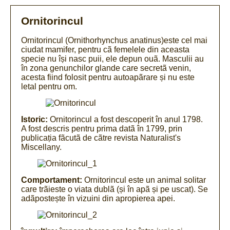
Ornitorincul
Ornitorincul (Ornithorhynchus anatinus)este cel mai
ciudat mamifer, pentru cã femelele din aceasta
specie nu își nasc puii, ele depun ouã. Masculii au
în zona genunchilor glande care secretã venin,
acesta fiind folosit pentru autoapãrare și nu este
letal pentru om.
Istoric:
Ornitorincul a fost descoperit în anul 1798.
A fost descris pentru prima datã în 1799, prin
publicația fãcutã de cãtre revista Naturalist's
Miscellany.
Comportament:
Ornitorincul este un animal solitar
care trãieste o viata dublã (și în apã și pe uscat). Se
adãpostește în vizuini din apropierea apei.