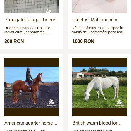
Papagali Calugar Tineret
Cățeluși Maltipoo mini
Disponibili papagali Calugar
Vând 3 cățeluși rasa maltipoo în
inelati 2025 , deparazitati ,
vârstă de 8 săptămâni poze reale
crescuti de parinti. Nu fac
și pentru mai multe poze și video
schimburi !!!
vă aștept pe wapp
300 RON
1000 RON
American quarter horse
British warm blood for
for sale
sale