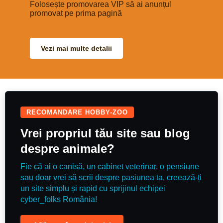
Folosește promovarea VIP să ai anunțul
promovat pe prima pagină
Vezi mai multe detalii
RECOMANDARE HOBBY-ZOO
Vrei propriul tău site sau blog
despre animale?
Fie că ai o canisă, un cabinet veterinar, o pensiune
sau doar vrei să scrii despre pasiunea ta, creează-ți
un site simplu și rapid cu sprijinul echipei
cyber_folks România!