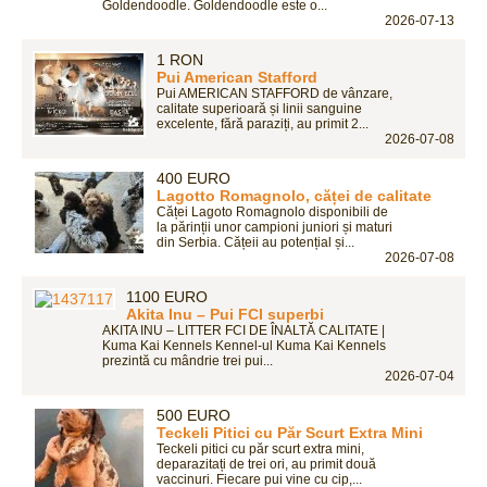
Goldendoodle. Goldendoodle este o...
2026-07-13
1 RON
Pui American Stafford
Pui AMERICAN STAFFORD de vânzare,
calitate superioară și linii sanguine
excelente, fără paraziți, au primit 2...
2026-07-08
400 EURO
Lagotto Romagnolo, căței de calitate
Căței Lagoto Romagnolo disponibili de
la părinții unor campioni juniori și maturi
din Serbia. Cățeii au potențial și...
2026-07-08
1100 EURO
Akita Inu – Pui FCI superbi
AKITA INU – LITTER FCI DE ÎNALTĂ CALITATE |
Kuma Kai Kennels Kennel-ul Kuma Kai Kennels
prezintă cu mândrie trei pui...
2026-07-04
500 EURO
Teckeli Pitici cu Păr Scurt Extra Mini
Teckeli pitici cu păr scurt extra mini,
deparazitați de trei ori, au primit două
vaccinuri. Fiecare pui vine cu cip,...