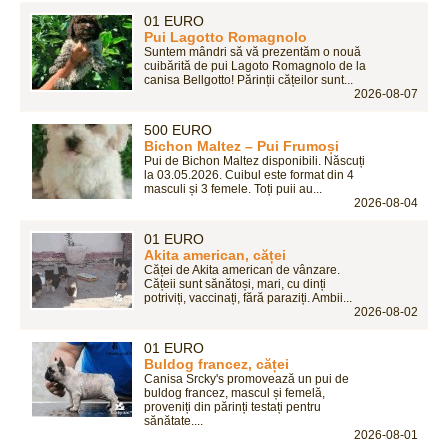
01 EURO
Pui Lagotto Romagnolo
Suntem mândri să vă prezentăm o nouă
cuibărită de pui Lagoto Romagnolo de la
canisa Bellgotto! Părinții cățeilor sunt...
2026-08-07
500 EURO
Bichon Maltez – Pui Frumoși
Pui de Bichon Maltez disponibili. Născuți
la 03.05.2026. Cuibul este format din 4
masculi și 3 femele. Toți puii au...
2026-08-04
01 EURO
Akita american, căței
Căței de Akita american de vânzare.
Cățeii sunt sănătoși, mari, cu dinți
potriviți, vaccinați, fără paraziți. Ambii...
2026-08-02
01 EURO
Buldog francez, căței
Canisa Srcky's promovează un pui de
buldog francez, mascul și femelă,
proveniți din părinți testați pentru
sănătate....
2026-08-01