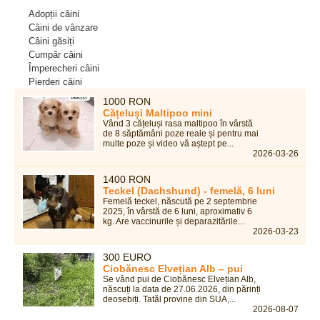
Adopții câini
Câini de vânzare
Câini gãsiți
Cumpãr câini
Împerecheri câini
Pierderi câini
1000 RON
Cățeluși Maltipoo mini
Vând 3 cățeluși rasa maltipoo în vârstă
de 8 săptămâni poze reale și pentru mai
multe poze și video vă aștept pe...
2026-03-26
1400 RON
Teckel (Dachshund) - femelă, 6 luni
Femelă teckel, născută pe 2 septembrie
2025, în vârstă de 6 luni, aproximativ 6
kg. Are vaccinurile și deparazitările...
2026-03-23
300 EURO
Ciobănesc Elvețian Alb – pui
Se vând pui de Ciobănesc Elvețian Alb,
născuți la data de 27.06.2026, din părinți
deosebiți. Tatăl provine din SUA,...
2026-08-07