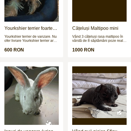
Yourkshier terrier foarte
Cățeluși Maltipoo mini
jucăuș și adorabil
Yourkshier terrier de vanzare. Nu
Vând 3 cățeluși rasa maltipoo în
ofer livrare Yourkshier terrier are:
vârstă de 8 săptămâni poze reale
-12 saptamani -carnet de sanatate
și pentru mai multe poze și video
-2 vaccinuri -este negru si maro -
vă aștept pe wapp
600 RON
1000 RON
data nasterii= 8.09.2025 PRETUL
ESTE NEGOCIABIL!!!