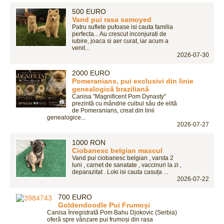
500 EURO
Vand pui rasa samoyed
Patru suflete pufoase isi cauta familia
perfecta... Au crescut inconjurati de
iubire, joaca si aer curat, iar acum a
venit...
2026-07-30
2000 EURO
Pomeranians, pui exclusivi din linie
genealogică braziliană
Canisa "Magnificent Pom Dynasty"
prezintă cu mândrie cuibul său de elită
de Pomeranians, creat din linii
genealogice...
2026-07-27
1000 RON
Ciobanesc belgian mascul
Vand pui ciobanesc belgian , varsta 2
luni , carnet de sanatate , vaccinuri la zi ,
deparazitat . Loki isi cauta casuța ...
2026-07-22
700 EURO
Goldendoodle Pui Frumoși
Canisa înregistrată Pom Bahu Djokovic (Serbia)
oferă spre vânzare pui frumoși din rasa