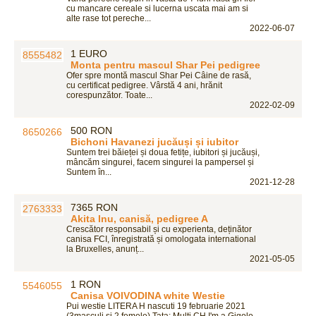
cu mancare cereale si lucerna uscata mai am si
alte rase tot pereche...
2022-06-07
1 EURO
Monta pentru mascul Shar Pei pedigree
Ofer spre montă mascul Shar Pei Câine de rasă,
cu certificat pedigree. Vârstă 4 ani, hrănit
corespunzător. Toate...
2022-02-09
500 RON
Bichoni Havanezi jucăuși și iubitor
Suntem trei băieței și doua fetițe, iubitori și jucăuși,
mâncăm singurei, facem singurei la pampersel și
Suntem în...
2021-12-28
7365 RON
Akita Inu, canisă, pedigree A
Crescător responsabil și cu experienta, deținător
canisa FCI, înregistrată și omologata international
la Bruxelles, anunț...
2021-05-05
1 RON
Canisa VOIVODINA white Westie
Pui westie LITERA H nascuti 19 februarie 2021