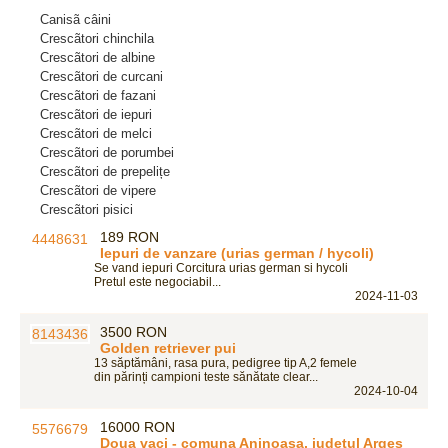
Canisã câini
Crescãtori chinchila
Crescãtori de albine
Crescãtori de curcani
Crescãtori de fazani
Crescãtori de iepuri
Crescãtori de melci
Crescãtori de porumbei
Crescãtori de prepelițe
Crescãtori de vipere
Crescãtori pisici
189 RON
Iepuri de vanzare (urias german / hycoli)
Se vand iepuri Corcitura urias german si hycoli
Pretul este negociabil...
2024-11-03
3500 RON
Golden retriever pui
13 săptămâni, rasa pura, pedigree tip A,2 femele
din părinți campioni teste sănătate clear...
2024-10-04
16000 RON
Doua vaci - comuna Aninoasa, judetul Arges