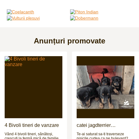
Anunțuri promovate
4 Bivoli tineri de vanzare
catei jagdterrier
disponibili
Vând 4 bivoli tineri, sănătoși,
Te-ai saturat sa-ti traverseze
crescuți la fermă mică de familie.
pisicile curtea ca pe bulevard? Ti