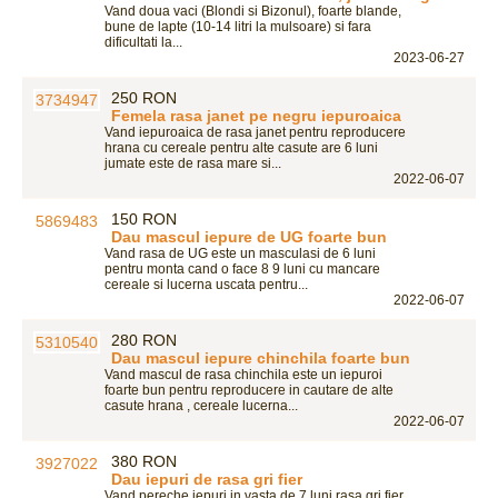
Vand doua vaci (Blondi si Bizonul), foarte blande,
bune de lapte (10-14 litri la mulsoare) si fara
dificultati la...
2023-06-27
250 RON
Femela rasa janet pe negru iepuroaica
Vand iepuroaica de rasa janet pentru reproducere
hrana cu cereale pentru alte casute are 6 luni
jumate este de rasa mare si...
2022-06-07
150 RON
Dau mascul iepure de UG foarte bun
Vand rasa de UG este un masculasi de 6 luni
pentru monta cand o face 8 9 luni cu mancare
cereale si lucerna uscata pentru...
2022-06-07
280 RON
Dau mascul iepure chinchila foarte bun
Vand mascul de rasa chinchila este un iepuroi
foarte bun pentru reproducere in cautare de alte
casute hrana , cereale lucerna...
2022-06-07
380 RON
Dau iepuri de rasa gri fier
Vand pereche iepuri in vasta de 7 luni rasa gri fier