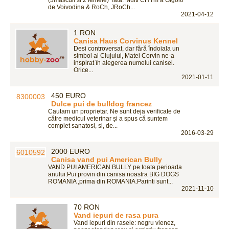
(3masculi si 2 femele) Tata: Multi CH I'm a Gigolo
de Voivodina & RoCh, JRoCh...
2021-04-12
1 RON
Canisa Haus Corvinus Kennel
Desi controversat, dar fără îndoiala un
simbol al Clujului, Matei Corvin ne-a
inspirat în alegerea numelui canisei.
Orice...
2021-01-11
450 EURO
Dulce pui de bulldog francez
Cautam un proprietar. Ne sunt deja verificate de
către medicul veterinar și a spus că suntem
complet sanatosi, si, de...
2016-03-29
2000 EURO
Canisa vand pui American Bully
VAND PUI AMERICAN BULLY pe toata perioada
anului.Pui provin din canisa noastra BIG DOGS
ROMANIA ,prima din ROMANIA.Parinti sunt...
2021-11-10
70 RON
Vand iepuri de rasa pura
Vand iepuri din rasele: negru vienez,