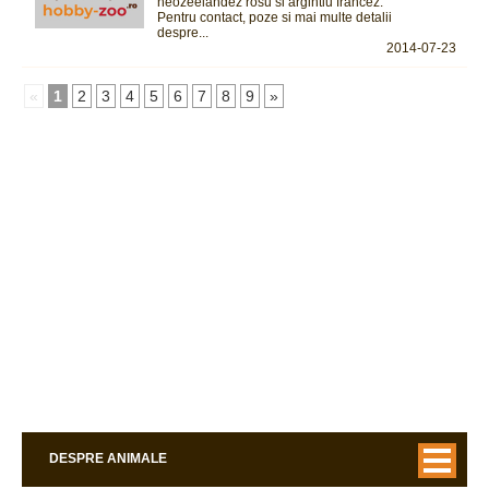
neozeelandez rosu si argintiu francez.
Pentru contact, poze si mai multe detalii
despre...
2014-07-23
«
1
2
3
4
5
6
7
8
9
»
DESPRE ANIMALE