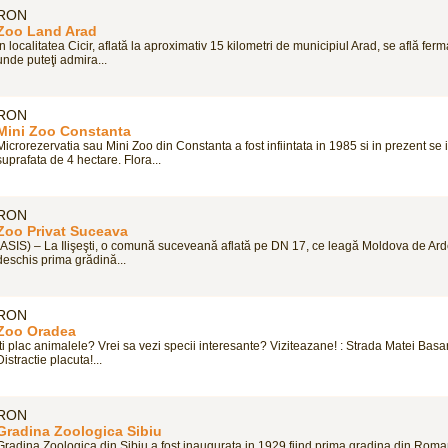
RON
Zoo Land Arad
În localitatea Cicir, aflată la aproximativ 15 kilometri de municipiul Arad, se află fer
unde puteţi admira...
RON
Mini Zoo Constanta
Microrezervatia sau Mini Zoo din Constanta a fost infiintata in 1985 si in prezent se 
suprafata de 4 hectare. Flora...
RON
Zoo Privat Suceava
(ASIS) – La Ilişeşti, o comună suceveană aflată pe DN 17, ce leagă Moldova de Ard
deschis prima grădină...
RON
Zoo Oradea
Iti plac animalele? Vrei sa vezi specii interesante? Viziteazane! : Strada Matei Basa
Distractie placuta!...
RON
Gradina Zoologica Sibiu
Gradina Zoologica din Sibiu a fost inaugurata in 1929 fiind prima gradina din Roma