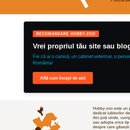
RECOMANDARE HOBBY-ZOO
Vrei propriul tău site sau bl
Fie că ai o canisă, un cabinet veterinar, o pensi
România!
Află cum începi de aici
Hobby-zoo este un p
dedicat iubitorilor d
Aici poți vinde, cum
sau adopta orice tip
despre care găsești 