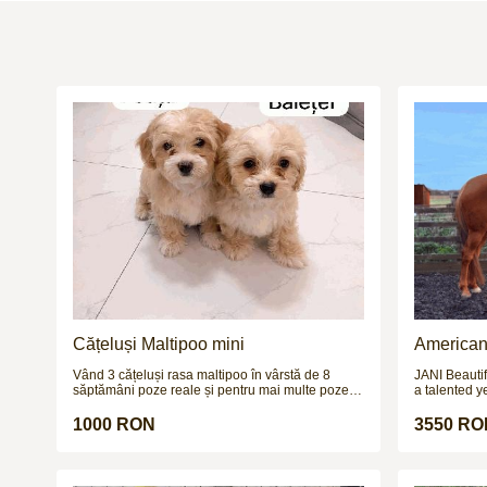
Cățeluși Maltipoo mini
American 
Vând 3 cățeluși rasa maltipoo în vârstă de 8
JANI Beautif
săptămâni poze reale și pentru mai multe poze și
a talented y
video vă aștept pe wapp
ride / mothe
allrounder. 
1000 RON
3550 RO
jumped bigg
scope and ab
for someone 
flat, produc