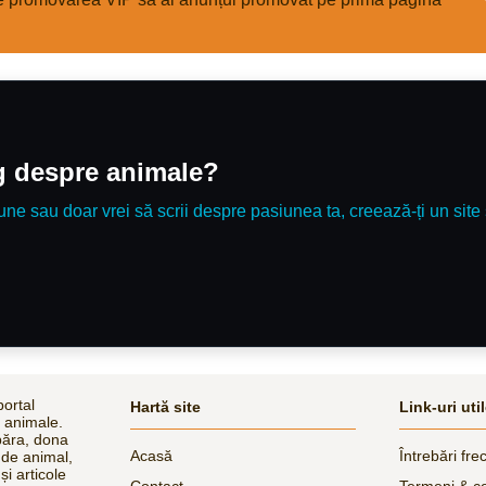
og despre animale?
une sau doar vrei să scrii despre pasiunea ta, creează-ți un site 
ortal
Hartă site
Link-uri uti
e animale.
păra, dona
Acasă
Întrebări fre
 de animal,
și articole
Contact
Termeni & co