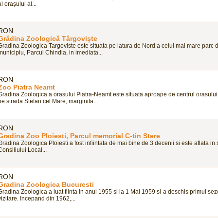
al orașului al...
RON
Grădina Zoologică Târgoviște
Gradina Zoologica Targoviste este situata pe latura de Nord a celui mai mare parc 
municipiu, Parcul Chindia, in imediata...
RON
Zoo Piatra Neamt
Gradina Zoologica a orasului Piatra-Neamt este situata aproape de centrul orasului
pe strada Stefan cel Mare, marginita...
RON
Gradina Zoo Ploiesti, Parcul memorial C-tin Stere
Gradina Zoologica Ploiesti a fost infiintata de mai bine de 3 decenii si este aflata i
Consiliului Local...
RON
Gradina Zoologica Bucuresti
Gradina Zoologica a luat fiinta in anul 1955 si la 1 Mai 1959 si-a deschis primul se
vizitare. Incepand din 1962,...