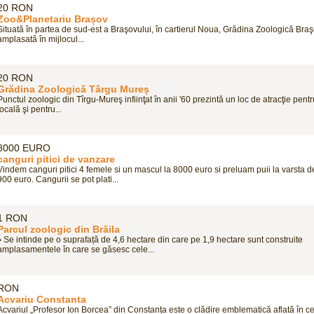
20 RON
Zoo&Planetariu Brașov
Situată în partea de sud-est a Braşovului, în cartierul Noua, Grădina Zoologică Bra
amplasată în mijlocul...
20 RON
Grădina Zoologică Târgu Mureș
Punctul zoologic din Tîrgu-Mureş infiinţat în anii '60 prezintă un loc de atracţie pent
locală şi pentru...
8000 EURO
canguri pitici de vanzare
Vindem canguri pitici 4 femele si un mascul la 8000 euro si preluam puii la varsta de
900 euro. Cangurii se pot plati...
1 RON
Parcul zoologic din Brăila
♦ Se intinde pe o suprafață de 4,6 hectare din care pe 1,9 hectare sunt construite
amplasamentele în care se găsesc cele...
RON
Acvariu Constanta
Acvariul „Profesor Ion Borcea” din Constanța este o clădire emblematică aflată în cen