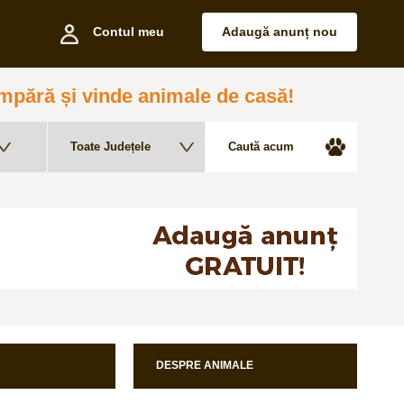
Contul meu
Adaugă anunț nou
pără și vinde animale de casă!
DESPRE ANIMALE