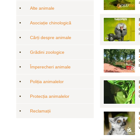
•
Alte animale
•
Asociație chinologicã
•
Cãrți despre animale
•
Grãdini zoologice
•
Împerecheri animale
•
Poliția animalelor
•
Protecția animalelor
•
Reclamații