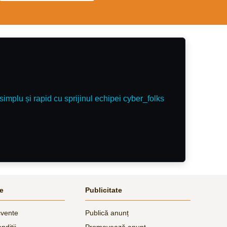
simplu și rapid cu sprijinul echipei cyber_folks
le
Publicitate
cvente
Publică anunț
ndiții
Promovează anunț