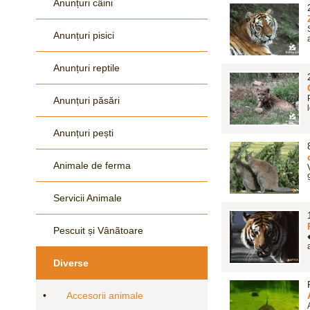
Anunțuri câini
Anunțuri pisici
Anunțuri reptile
Anunțuri păsări
Anunțuri pești
Animale de ferma
Servicii Animale
Pescuit și Vânãtoare
Diverse
•
Accesorii animale