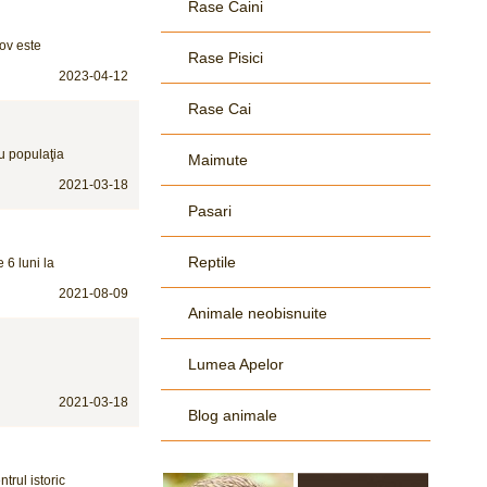
Rase Caini
şov este
Rase Pisici
2023-04-12
Rase Cai
ru populaţia
Maimute
2021-03-18
Pasari
Reptile
 6 luni la
2021-08-09
Animale neobisnuite
Lumea Apelor
2021-03-18
Blog animale
trul istoric