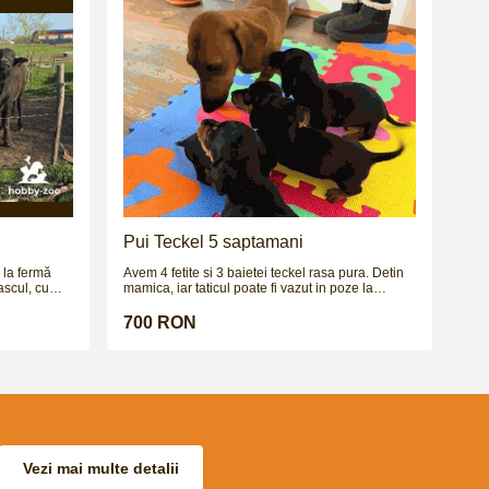
frumusețe și
Baterie nucleara pe 4 picioare. Jagdterrier –
paza, instinct, adrenalina. 3 pui disponibili.
i
etalii
cat de
arnet de
 contract. -
sta, precum
tuate. Se
ării. Alte
e de contact
Pui Teckel 5 saptamani
i la fermă
Avem 4 fetite si 3 baietei teckel rasa pura. Detin
ascul, cu
mamica, iar taticul poate fi vazut in poze la
tate estimată
cerere. Cateii sunt deparazitati intern si extern si
 bine
urmeaza sa fie vaccinati in cateva zile.
700 RON
e afară, fără
 creștere,
 € bucata sau
a locului,
parat. Mai
Vezi mai multe detalii