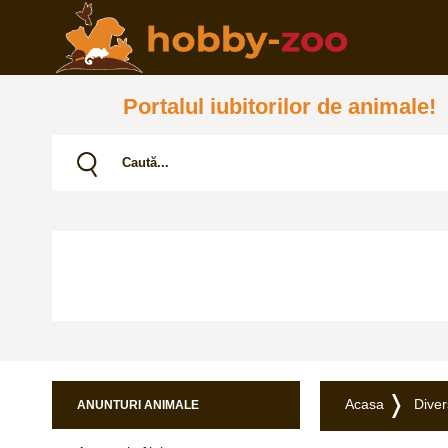
Portalul iubitorilor de animale!
Acasa
Dive
ANUNTURI ANIMALE