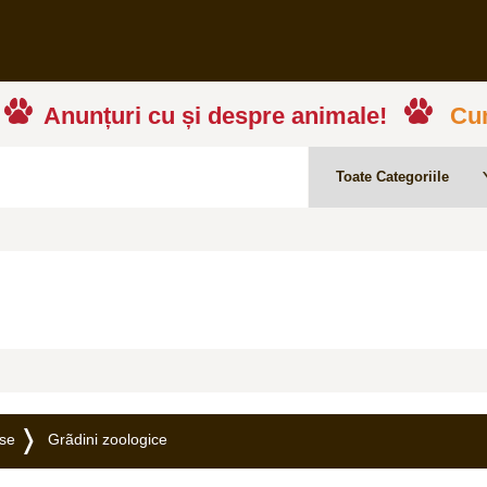
Anunțuri cu și despre animale!
Cum
rse
Grãdini zoologice