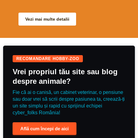
and with others. Super in heavy
traffic open spaces etc, a polite
type who is good in all ways.
She’s a lovely comfortable uphill
ride, really easy and kind. Equally
Vezi mai multe detalii
as sweet on the ground. A nice
experienced allrounder for
someone to enjoy.
RECOMANDARE HOBBY-ZOO
Vrei propriul tău site sau blog
despre animale?
Fie că ai o canisă, un cabinet veterinar, o pensiune
sau doar vrei să scrii despre pasiunea ta, creează-ți
un site simplu și rapid cu sprijinul echipei
cyber_folks România!
Află cum începi de aici