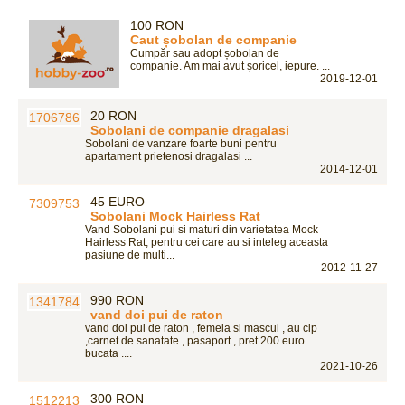
100 RON
Caut șobolan de companie
Cumpăr sau adopt șobolan de
companie. Am mai avut șoricel, iepure. ...
2019-12-01
20 RON
Sobolani de companie dragalasi
Sobolani de vanzare foarte buni pentru
apartament prietenosi dragalasi ...
2014-12-01
45 EURO
Sobolani Mock Hairless Rat
Vand Sobolani pui si maturi din varietatea Mock
Hairless Rat, pentru cei care au si inteleg aceasta
pasiune de multi...
2012-11-27
990 RON
vand doi pui de raton
vand doi pui de raton , femela si mascul , au cip
,carnet de sanatate , pasaport , pret 200 euro
bucata ....
2021-10-26
300 RON