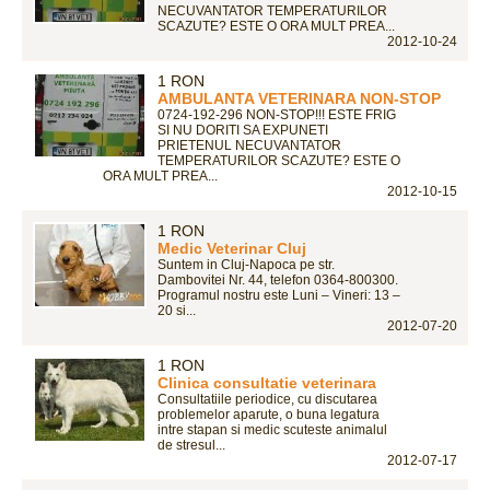
NECUVANTATOR TEMPERATURILOR
SCAZUTE? ESTE O ORA MULT PREA...
2012-10-24
1 RON
AMBULANTA VETERINARA NON-STOP
0724-192-296 NON-STOP!!! ESTE FRIG
SI NU DORITI SA EXPUNETI
PRIETENUL NECUVANTATOR
TEMPERATURILOR SCAZUTE? ESTE O
ORA MULT PREA...
2012-10-15
1 RON
Medic Veterinar Cluj
Suntem in Cluj-Napoca pe str.
Dambovitei Nr. 44, telefon 0364-800300.
Programul nostru este Luni – Vineri: 13 –
20 si...
2012-07-20
1 RON
Clinica consultatie veterinara
Consultatiile periodice, cu discutarea
problemelor aparute, o buna legatura
intre stapan si medic scuteste animalul
de stresul...
2012-07-17