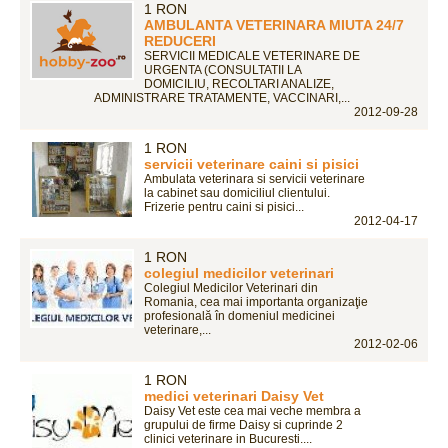
1 RON
AMBULANTA VETERINARA MIUTA 24/7
REDUCERI
SERVICII MEDICALE VETERINARE DE
URGENTA (CONSULTATII LA
DOMICILIU, RECOLTARI ANALIZE,
ADMINISTRARE TRATAMENTE, VACCINARI,...
2012-09-28
1 RON
servicii veterinare caini si pisici
Ambulata veterinara si servicii veterinare
la cabinet sau domiciliul clientului.
Frizerie pentru caini si pisici...
2012-04-17
1 RON
colegiul medicilor veterinari
Colegiul Medicilor Veterinari din
Romania, cea mai importanta organizaţie
profesională în domeniul medicinei
veterinare,...
2012-02-06
1 RON
medici veterinari Daisy Vet
Daisy Vet este cea mai veche membra a
grupului de firme Daisy si cuprinde 2
clinici veterinare in Bucuresti....