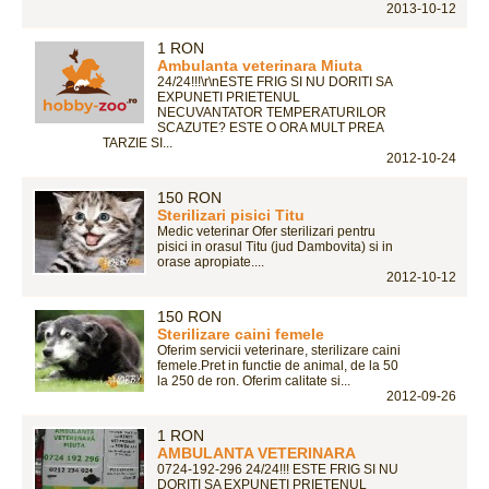
2013-10-12
1 RON
Ambulanta veterinara Miuta
24/24!!!\r\nESTE FRIG SI NU DORITI SA
EXPUNETI PRIETENUL
NECUVANTATOR TEMPERATURILOR
SCAZUTE? ESTE O ORA MULT PREA
TARZIE SI...
2012-10-24
150 RON
Sterilizari pisici Titu
Medic veterinar Ofer sterilizari pentru
pisici in orasul Titu (jud Dambovita) si in
orase apropiate....
2012-10-12
150 RON
Sterilizare caini femele
Oferim servicii veterinare, sterilizare caini
femele.Pret in functie de animal, de la 50
la 250 de ron. Oferim calitate si...
2012-09-26
1 RON
AMBULANTA VETERINARA
0724-192-296 24/24!!! ESTE FRIG SI NU
DORITI SA EXPUNETI PRIETENUL