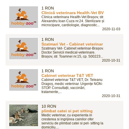
1 RON
Clinică veterinara Health-Vet BV
Clinica veterinara Health-Vet Brașov, str.
Alexandru Ioan Cuza nr.24. Sterilizare și
microcipare, cardiologie, diagnostic...
2020-11-03
1 RON
Szatmari Vet - Cabinet veterinar
Szatmary Vet- Cabinet veterinar-Brașov.
Doctor Servicii medical-veterinare.
Brașov, str. Toamnei nr.15, cp. 500223...
2020-10-31
1 RON
Cabinet veterinar T&T VET
Cabinet veterinar T&T VET, Dr. Teleanu
Dragoș, medic veterinar. Urgențe NON-
STOP. Consultații, vaccinări,
tratamente,...
2020-10-31
10 RON
plimbat catei si pet sitting
Medic veterinar, cu experienta in
cresterea si ingrijirea cainilor ofer
serviciu de plimbat catei si pet- sitting la
domiciliu....