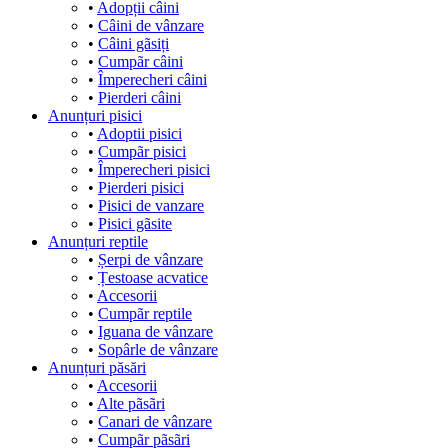
•
Adopții câini
•
Câini de vânzare
•
Câini gãsiți
•
Cumpãr câini
•
Împerecheri câini
•
Pierderi câini
Anunțuri pisici
•
Adoptii pisici
•
Cumpãr pisici
•
Împerecheri pisici
•
Pierderi pisici
•
Pisici de vanzare
•
Pisici gãsite
Anunțuri reptile
•
Șerpi de vânzare
•
Țestoase acvatice
•
Accesorii
•
Cumpãr reptile
•
Iguana de vânzare
•
Sopârle de vânzare
Anunțuri păsări
•
Accesorii
•
Alte pãsãri
•
Canari de vânzare
•
Cumpãr pãsãri