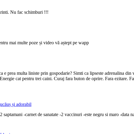
rinti. Nu fac schimburi !!!
pentru mai multe poze și video vă aștept pe wapp
 ca e prea multa liniste prin gospodarie? Simti ca lipseste adrenalina din v
Energie cat pentru trei caini. Curaj fara buton de oprire. Fara ezitare. F
jucăuș și adorabil
re: -12 saptamani -carnet de sanatate -2 vaccinuri -este negru si maro