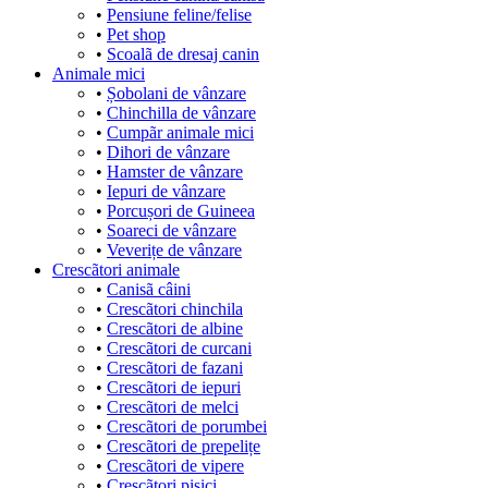
•
Pensiune feline/felise
•
Pet shop
•
Scoalã de dresaj canin
Animale mici
•
Șobolani de vânzare
•
Chinchilla de vânzare
•
Cumpãr animale mici
•
Dihori de vânzare
•
Hamster de vânzare
•
Iepuri de vânzare
•
Porcușori de Guineea
•
Soareci de vânzare
•
Veverițe de vânzare
Crescãtori animale
•
Canisã câini
•
Crescãtori chinchila
•
Crescãtori de albine
•
Crescãtori de curcani
•
Crescãtori de fazani
•
Crescãtori de iepuri
•
Crescãtori de melci
•
Crescãtori de porumbei
•
Crescãtori de prepelițe
•
Crescãtori de vipere
•
Crescãtori pisici