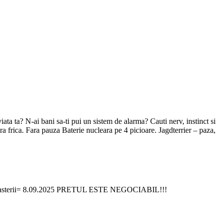
iata ta? N-ai bani sa-ti pui un sistem de alarma? Cauti nerv, instinct si
ara frica. Fara pauza Baterie nucleara pe 4 picioare. Jagdterrier – paza,
 -data nasterii= 8.09.2025 PRETUL ESTE NEGOCIABIL!!!