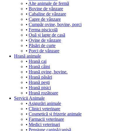
•
Alte animale de fermã
•
Bovine de vânzare
•
Cabaline de vânzare
•
Capre de vânzare
•
Cumpãr ovine, bovine, porci
•
Ferma piscicolã
•
Ouã și lapte de casã
•
Ovine de vânzare
•
Pãsãri de curte
•
Porci de vânzare
Hrană animale
•
Hranã cai
•
Hranã câini
•
Hranã ovine, bovine.
•
Hranã pãsãri
•
Hranã pești
•
Hranã pisici
•
Hranã rozãtoare
Servicii Animale
•
Asigurãri animale
•
Clinici veterinare
•
Cosmeticã și frizerie animale
•
Farmacii veterinare
•
Medici veterinari
•
Pensiune caninã/canisã