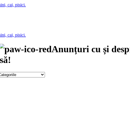
Anunțuri cu și des
să!