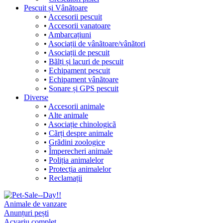
Pescuit și Vânãtoare
•
Accesorii pescuit
•
Accesorii vanatoare
•
Ambarcațiuni
•
Asociații de vânãtoare/vânãtori
•
Asociații de pescuit
•
Bãlți și lacuri de pescuit
•
Echipament pescuit
•
Echipament vânãtoare
•
Sonare și GPS pescuit
Diverse
•
Accesorii animale
•
Alte animale
•
Asociație chinologicã
•
Cãrți despre animale
•
Grãdini zoologice
•
Împerecheri animale
•
Poliția animalelor
•
Protecția animalelor
•
Reclamații
Animale de vanzare
Anunțuri pești
Acvariu complet