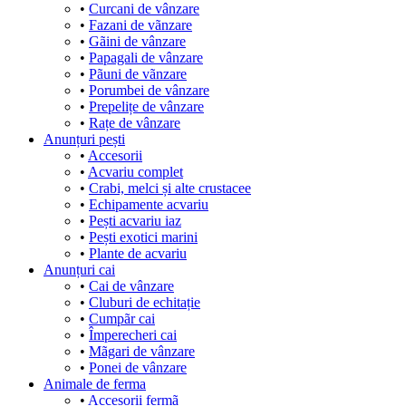
•
Curcani de vânzare
•
Fazani de vãnzare
•
Gãini de vânzare
•
Papagali de vânzare
•
Pãuni de vãnzare
•
Porumbei de vânzare
•
Prepelițe de vânzare
•
Rațe de vânzare
Anunțuri pești
•
Accesorii
•
Acvariu complet
•
Crabi, melci și alte crustacee
•
Echipamente acvariu
•
Pești acvariu iaz
•
Pești exotici marini
•
Plante de acvariu
Anunțuri cai
•
Cai de vânzare
•
Cluburi de echitație
•
Cumpãr cai
•
Împerecheri cai
•
Mãgari de vânzare
•
Ponei de vânzare
Animale de ferma
•
Accesorii fermã