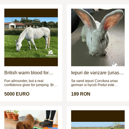
British warm blood for
Iepuri de vanzare (urias
sale
german / hycoli)
Fun allrounder, but a real
Se vand iepuri Corcitura urias
confidence giver for jumping. Bred
german si hycoli Pretul este
to jump by Billy Eclipse, she is
negociabil
happy and consistent over
5000 EURO
189 RON
showjumps & XC up to 1m /
1.05m; not fazed by fillers or funny
strides, she is a genuine sort who
wants to do the job. Always been
in unaffiliated homes, so no BS
points meaning she is eligible for
all classes, would be more than
capable of contesting the bronze