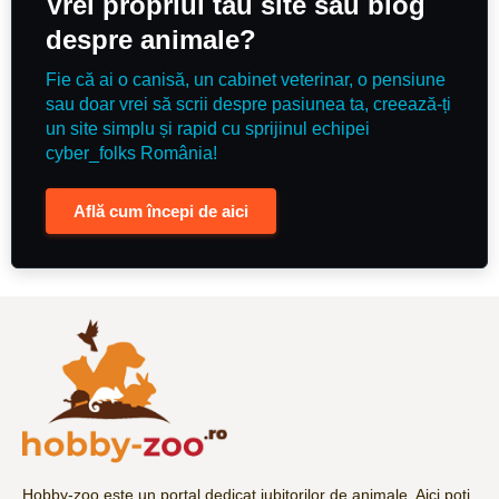
Vrei propriul tău site sau blog
despre animale?
Fie că ai o canisă, un cabinet veterinar, o pensiune
sau doar vrei să scrii despre pasiunea ta, creează-ți
un site simplu și rapid cu sprijinul echipei
cyber_folks România!
Află cum începi de aici
Hobby-zoo este un portal dedicat iubitorilor de animale. Aici poți