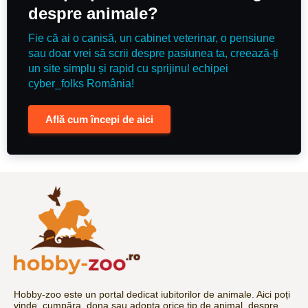
despre animale?
Fie că ai o canisă, un cabinet veterinar, o pensiune
sau doar vrei să scrii despre pasiunea ta, creează-ți
un site simplu și rapid cu sprijinul echipei
cyber_folks România!
Află cum începi de aici
Hobby-zoo este un portal dedicat iubitorilor de animale. Aici poți
vinde, cumpăra, dona sau adopta orice tip de animal, despre