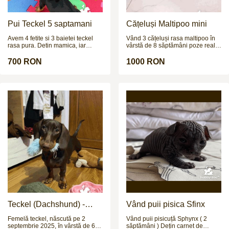
Pui Teckel 5 saptamani
Cățeluși Maltipoo mini
Avem 4 fetite si 3 baietei teckel
Vând 3 cățeluși rasa maltipoo în
rasa pura. Detin mamica, iar
vârstă de 8 săptămâni poze reale
taticul poate fi vazut in poze la
și pentru mai multe poze și video
cerere. Cateii sunt deparazitati
vă aștept pe wapp
700 RON
1000 RON
intern si extern si urmeaza sa fie
vaccinati in cateva zile.
Teckel (Dachshund) -
Vând puii pisica Sfinx
femelă, 6 luni
Femelă teckel, născută pe 2
Vând puii pisicuță Sphynx ( 2
septembrie 2025, în vârstă de 6
săptămâni ) Dețin carnet de