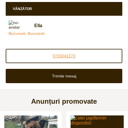
VÂNZĂTOR
Ella
Bucuresti, Bucuresti
0720041273
Trimite mesaj
Anunțuri promovate