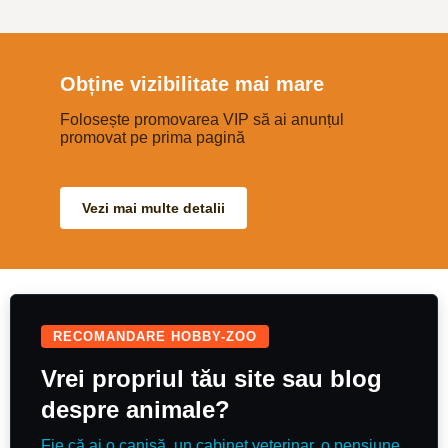
strides, she is a genuine sort who
wants to do the job. Always been
in unaffiliated homes, so no BS
points meaning she is eligible for
all classes, would be more than
capable of contesting the bronze
Obține vizibilitate mai mare
league & i would think she would
be a super little diesel horse!
Good to hack & in traffic. Nice
Folosește promovarea VIP să ai anunțul
paces and well schooled with an
promovat pe prima pagină
auto change each way, she can
do a decent test if you wanted to
event. Would also make a great
mother/daughter share, mum to
hack in the week & then
Vezi mai multe detalii
competing at the weekend A
really super mare, who will bring
you back safe & with a rosette.
Recently qualified BE90 arena
eventing finals
RECOMANDARE HOBBY-ZOO
Vrei propriul tău site sau blog
despre animale?
Fie că ai o canisă, un cabinet veterinar, o pensiune