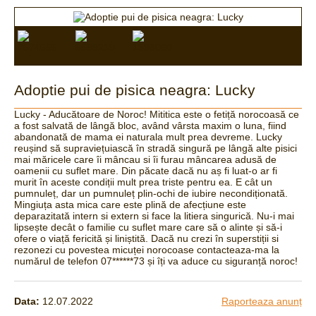
Adoptie pui de pisica neagra: Lucky
Lucky - Aducătoare de Noroc! Mititica este o fetiță norocoasă ce
a fost salvată de lângă bloc, având vârsta maxim o luna, fiind
abandonată de mama ei naturala mult prea devreme. Lucky
reușind să supraviețuiască în stradă singură pe lângă alte pisici
mai măricele care îi mâncau si îi furau mâncarea adusă de
oamenii cu suflet mare. Din păcate dacă nu aș fi luat-o ar fi
murit în aceste condiții mult prea triste pentru ea. E cât un
pumnuleț, dar un pumnuleț plin-ochi de iubire necondiționată.
Mingiuța asta mica care este plină de afecțiune este
deparazitată intern si extern si face la litiera singurică. Nu-i mai
lipsește decât o familie cu suflet mare care să o alinte și să-i
ofere o viață fericită și liniștită. Dacă nu crezi în superstiții si
rezonezi cu povestea micuței norocoase contacteaza-ma la
numărul de telefon 07******73 și îți va aduce cu siguranță noroc!
Data:
12.07.2022
Raporteaza anunț