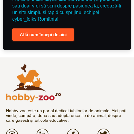
sau doar vrei să scrii despre pasiunea ta, creează-ți
un site simplu și rapid cu sprijinul echipei
cyber_folks România!
Află cum începi de aici
Hobby-zoo este un portal dedicat iubitorilor de animale. Aici poți
vinde, cumpăra, dona sau adopta orice tip de animal, despre
care găsești și articole educative.