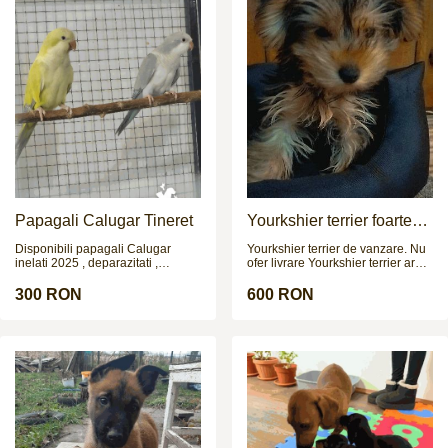
Papagali Calugar Tineret
Yourkshier terrier foarte
jucăuș și adorabil
Disponibili papagali Calugar
Yourkshier terrier de vanzare. Nu
inelati 2025 , deparazitati ,
ofer livrare Yourkshier terrier are:
crescuti de parinti. Nu fac
-12 saptamani -carnet de sanatate
schimburi !!!
-2 vaccinuri -este negru si maro -
300 RON
600 RON
data nasterii= 8.09.2025 PRETUL
ESTE NEGOCIABIL!!!