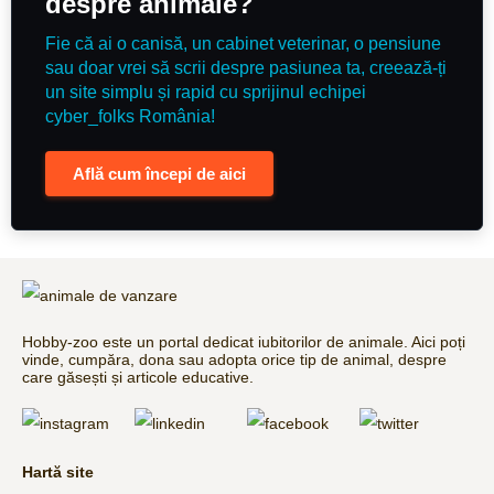
despre animale?
Fie că ai o canisă, un cabinet veterinar, o pensiune
sau doar vrei să scrii despre pasiunea ta, creează-ți
un site simplu și rapid cu sprijinul echipei
cyber_folks România!
Află cum începi de aici
Hobby-zoo este un portal dedicat iubitorilor de animale. Aici poți
vinde, cumpăra, dona sau adopta orice tip de animal, despre
care găsești și articole educative.
Hartă site