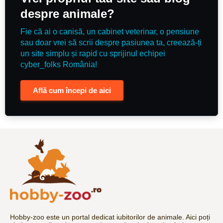
despre animale?
Fie că ai o canisă, un cabinet veterinar, o pensiune
sau doar vrei să scrii despre pasiunea ta, creează-ți
un site simplu și rapid cu sprijinul echipei
cyber_folks România!
Află cum începi de aici
Hobby-zoo este un portal dedicat iubitorilor de animale. Aici poți