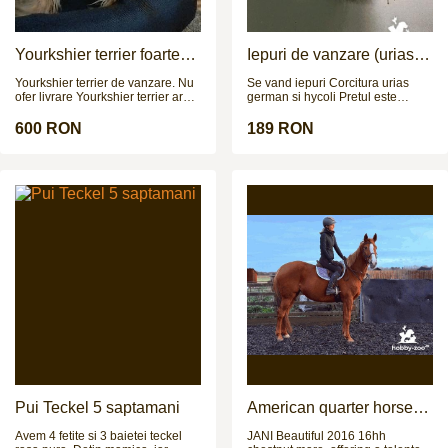
hack in the week & then
competing at the weekend A
really super mare, who will bring
you back safe & with a rosette.
Yourkshier terrier foarte
Iepuri de vanzare (urias
Recently qualified BE90 arena
jucăuș și adorabil
german / hycoli)
eventing finals
Yourkshier terrier de vanzare. Nu
Se vand iepuri Corcitura urias
ofer livrare Yourkshier terrier are:
german si hycoli Pretul este
-12 saptamani -carnet de sanatate
negociabil
-2 vaccinuri -este negru si maro -
600 RON
189 RON
data nasterii= 8.09.2025 PRETUL
ESTE NEGOCIABIL!!!
Pui Teckel 5 saptamani
American quarter horse
for sale
Avem 4 fetite si 3 baietei teckel
JANI Beautiful 2016 16hh