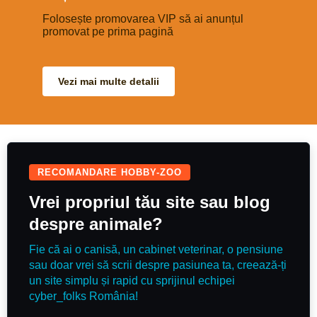
be a super little diesel horse!
Good to hack & in traffic. Nice
Folosește promovarea VIP să ai anunțul
paces and well schooled with an
promovat pe prima pagină
auto change each way, she can
do a decent test if you wanted to
event. Would also make a great
mother/daughter share, mum to
hack in the week & then
Vezi mai multe detalii
competing at the weekend A
really super mare, who will bring
you back safe & with a rosette.
Recently qualified BE90 arena
eventing finals
RECOMANDARE HOBBY-ZOO
Vrei propriul tău site sau blog
despre animale?
Fie că ai o canisă, un cabinet veterinar, o pensiune
sau doar vrei să scrii despre pasiunea ta, creează-ți
un site simplu și rapid cu sprijinul echipei
cyber_folks România!