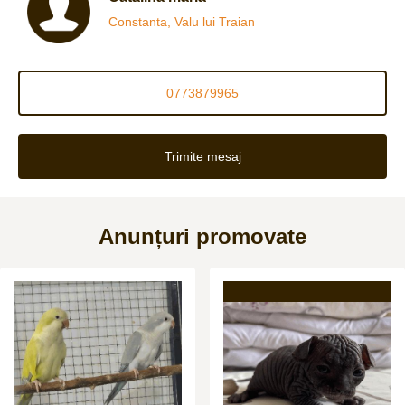
Constanta, Valu lui Traian
0773879965
Trimite mesaj
Anunțuri promovate