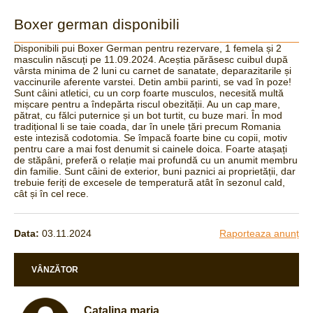
Boxer german disponibili
Disponibili pui Boxer German pentru rezervare, 1 femela și 2
masculin născuți pe 11.09.2024. Aceștia părăsesc cuibul după
vârsta minima de 2 luni cu carnet de sanatate, deparazitarile și
vaccinurile aferente varstei. Detin ambii parinti, se vad în poze!
Sunt câini atletici, cu un corp foarte musculos, necesită multă
mișcare pentru a îndepărta riscul obezității. Au un cap mare,
pătrat, cu fălci puternice și un bot turtit, cu buze mari. În mod
tradițional li se taie coada, dar în unele țări precum Romania
este intezisă codotomia. Se împacă foarte bine cu copii, motiv
pentru care a mai fost denumit si cainele doica. Foarte atașați
de stăpâni, preferă o relație mai profundă cu un anumit membru
din familie. Sunt câini de exterior, buni paznici ai proprietății, dar
trebuie feriți de excesele de temperatură atât în sezonul cald,
cât și în cel rece.
Data:
03.11.2024
Raporteaza anunț
VÂNZĂTOR
Catalina maria