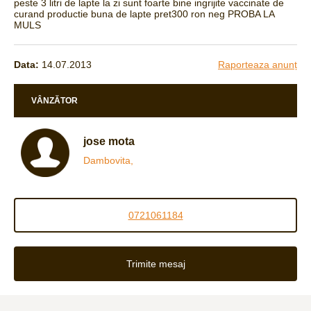
peste 3 litri de lapte la zi sunt foarte bine ingrijite vaccinate de
curand productie buna de lapte pret300 ron neg PROBA LA
MULS
Data:
14.07.2013
Raporteaza anunț
VÂNZĂTOR
jose mota
Dambovita,
0721061184
Trimite mesaj