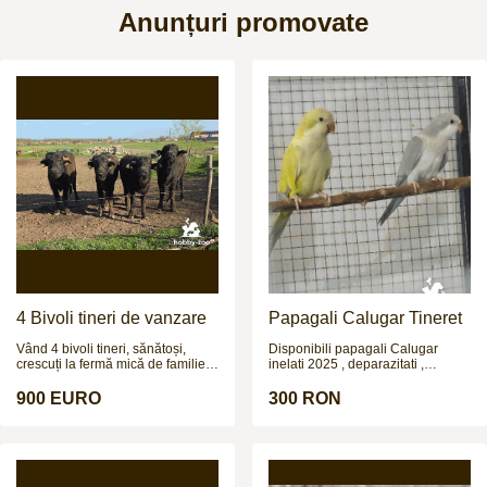
Anunțuri promovate
4 Bivoli tineri de vanzare
Papagali Calugar Tineret
Vând 4 bivoli tineri, sănătoși,
Disponibili papagali Calugar
crescuți la fermă mică de familie.
inelati 2025 , deparazitati ,
Sunt 3 femele și 1 mascul, cu
crescuti de parinti. Nu fac
vârsta de aproximativ 1.2 ani și
schimburi !!!
900 EURO
300 RON
greutate estimată la 250–300 kg
(necântăriți). Animale bine
dezvoltate, crescute natural,
obișnuite afară, fără probleme de
sănătate, potriviți pentru creștere,
prăsilă sau îngrășat. Prețul este