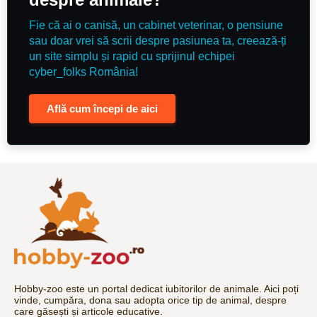
Fie că ai o canisă, un cabinet veterinar, o pensiune
sau doar vrei să scrii despre pasiunea ta, creează-ți
un site simplu și rapid cu sprijinul echipei
cyber_folks România!
Află cum începi de aici
Hobby-zoo este un portal dedicat iubitorilor de animale. Aici poți
vinde, cumpăra, dona sau adopta orice tip de animal, despre
care găsești și articole educative.