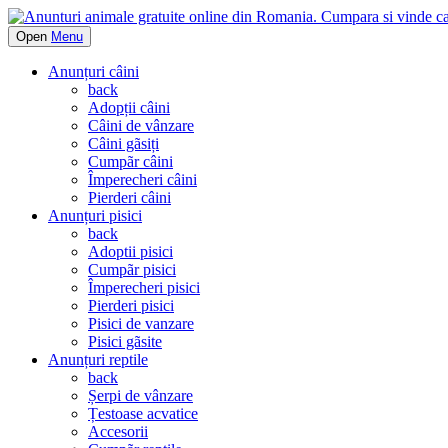
Open
Menu
Anunțuri câini
back
Adopții câini
Câini de vânzare
Câini gãsiți
Cumpãr câini
Împerecheri câini
Pierderi câini
Anunțuri pisici
back
Adoptii pisici
Cumpãr pisici
Împerecheri pisici
Pierderi pisici
Pisici de vanzare
Pisici gãsite
Anunțuri reptile
back
Șerpi de vânzare
Țestoase acvatice
Accesorii