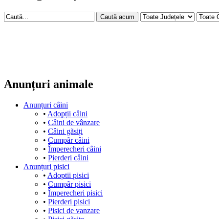
Anunțuri animale
Anunțuri câini
•
Adopții câini
•
Câini de vânzare
•
Câini gãsiți
•
Cumpãr câini
•
Împerecheri câini
•
Pierderi câini
Anunțuri pisici
•
Adoptii pisici
•
Cumpãr pisici
•
Împerecheri pisici
•
Pierderi pisici
•
Pisici de vanzare