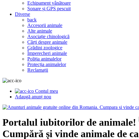
Echipament vânãtoare
Sonare și GPS pescuit
Diverse
back
Accesorii animale
Alte animale
Asociație chinologicã
Cãrți despre animale
Grãdini zoologice
Împerecheri animale
Poliția animalelor
Protecția animalelor
Reclamații
Contul meu
Adaugă anunț nou
Portalul iubitorilor de animale!
Cumpără și vinde animale de ca