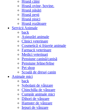
Hranã câini
Hranã ovine, bovine.
Hranã pãsãri
Hranã pești
Hranã pisici
Hranã rozãtoare
Servicii Animale
back
Asigurãri animale
Clinici veterinare
Cosmeticã și frizerie animale
Farmacii veterinare
Medici veterinari
Pensiune caninã/canisã
Pensiune feline/felise
Pet shop
Scoalã de dresaj canin
Animale mici
back
Șobolani de vânzare
Chinchilla de vânzare
Cumpãr animale mici
Dihori de vânzare
Hamster de vânzare
Iepuri de vânzare