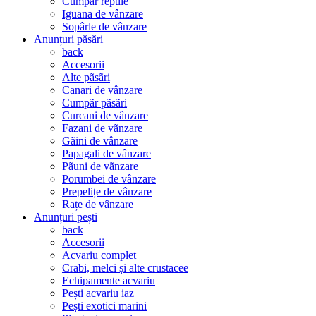
Cumpãr reptile
Iguana de vânzare
Sopârle de vânzare
Anunțuri păsări
back
Accesorii
Alte pãsãri
Canari de vânzare
Cumpãr pãsãri
Curcani de vânzare
Fazani de vãnzare
Gãini de vânzare
Papagali de vânzare
Pãuni de vãnzare
Porumbei de vânzare
Prepelițe de vânzare
Rațe de vânzare
Anunțuri pești
back
Accesorii
Acvariu complet
Crabi, melci și alte crustacee
Echipamente acvariu
Pești acvariu iaz
Pești exotici marini