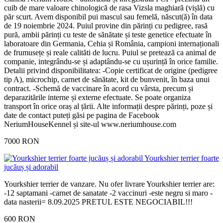
cuib de mare valoare chinologică de rasa Vizsla maghiară (vișlă) cu
păr scurt. Avem disponibil pui mascul sau femelă, născut(ă) în data
de 19 noiembrie 2024. Puiul provine din părinți cu pedigree, rasă
pură, ambii părinți cu teste de sănătate și teste genetice efectuate în
laboratoare din Germania, Cehia și România, campioni internaționali
de frumusețe și reale calităti de lucru. Puiul se pretează ca animal de
companie, integrându-se și adaptându-se cu ușurință în orice familie.
Detalii privind disponibilitatea: -Copie certificat de origine (pedigree
tip A), microchip, carnet de sănătate, kit de bunvenit, în baza unui
contract. -Schemă de vaccinare în acord cu vârsta, precum și
deparazitările interne și externe efectuate. Se poate organiza
transport în orice oraș al țării. Alte informații despre părinți, poze și
date de contact puteți găsi pe pagina de Facebook
NeriumHouseKennel și site-ul www.neriumhouse.com
7000 RON
Yourkshier terrier foarte
jucăuș și adorabil
Yourkshier terrier de vanzare. Nu ofer livrare Yourkshier terrier are:
-12 saptamani -carnet de sanatate -2 vaccinuri -este negru si maro -
data nasterii= 8.09.2025 PRETUL ESTE NEGOCIABIL!!!
600 RON