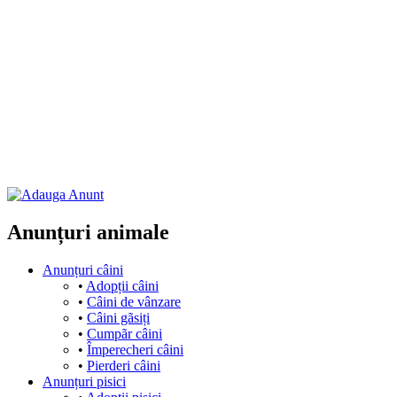
Anunțuri animale
Anunțuri câini
•
Adopții câini
•
Câini de vânzare
•
Câini gãsiți
•
Cumpãr câini
•
Împerecheri câini
•
Pierderi câini
Anunțuri pisici