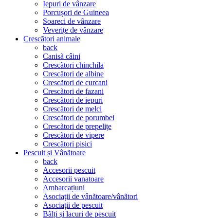
Iepuri de vânzare
Porcușori de Guineea
Soareci de vânzare
Veverițe de vânzare
Crescãtori animale
back
Canisã câini
Crescãtori chinchila
Crescãtori de albine
Crescãtori de curcani
Crescãtori de fazani
Crescãtori de iepuri
Crescãtori de melci
Crescãtori de porumbei
Crescãtori de prepelițe
Crescãtori de vipere
Crescãtori pisici
Pescuit și Vânãtoare
back
Accesorii pescuit
Accesorii vanatoare
Ambarcațiuni
Asociații de vânãtoare/vânãtori
Asociații de pescuit
Bãlți și lacuri de pescuit