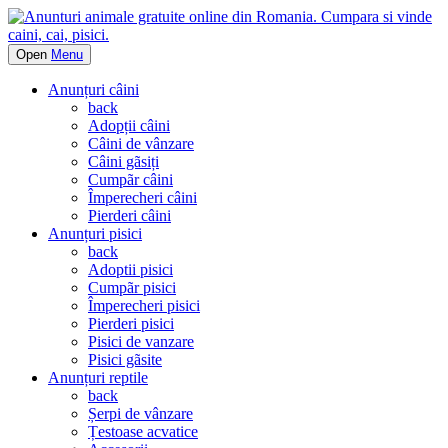
Open
Menu
Anunțuri câini
back
Adopții câini
Câini de vânzare
Câini gãsiți
Cumpãr câini
Împerecheri câini
Pierderi câini
Anunțuri pisici
back
Adoptii pisici
Cumpãr pisici
Împerecheri pisici
Pierderi pisici
Pisici de vanzare
Pisici gãsite
Anunțuri reptile
back
Șerpi de vânzare
Țestoase acvatice