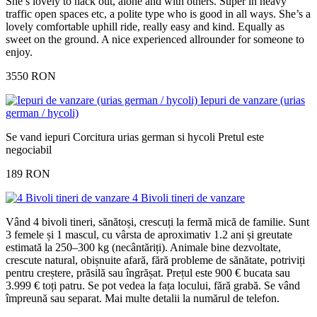
She’s lovely to hack out, alone and with others. Super in heavy
traffic open spaces etc, a polite type who is good in all ways. She’s a
lovely comfortable uphill ride, really easy and kind. Equally as
sweet on the ground. A nice experienced allrounder for someone to
enjoy.
3550 RON
Iepuri de vanzare (urias
german / hycoli)
Se vand iepuri Corcitura urias german si hycoli Pretul este
negociabil
189 RON
4 Bivoli tineri de vanzare
Vând 4 bivoli tineri, sănătoși, crescuți la fermă mică de familie. Sunt
3 femele și 1 mascul, cu vârsta de aproximativ 1.2 ani și greutate
estimată la 250–300 kg (necântăriți). Animale bine dezvoltate,
crescute natural, obișnuite afară, fără probleme de sănătate, potriviți
pentru creștere, prăsilă sau îngrășat. Prețul este 900 € bucata sau
3.999 € toți patru. Se pot vedea la fața locului, fără grabă. Se vând
împreună sau separat. Mai multe detalii la numărul de telefon.