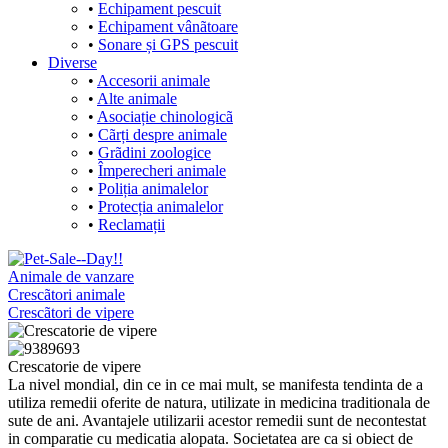
•
Echipament pescuit
•
Echipament vânãtoare
•
Sonare și GPS pescuit
Diverse
•
Accesorii animale
•
Alte animale
•
Asociație chinologicã
•
Cãrți despre animale
•
Grãdini zoologice
•
Împerecheri animale
•
Poliția animalelor
•
Protecția animalelor
•
Reclamații
Animale de vanzare
Crescãtori animale
Crescãtori de vipere
Crescatorie de vipere
La nivel mondial, din ce in ce mai mult, se manifesta tendinta de a
utiliza remedii oferite de natura, utilizate in medicina traditionala de
sute de ani. Avantajele utilizarii acestor remedii sunt de necontestat
in comparatie cu medicatia alopata. Societatea are ca si obiect de