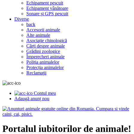
Echipament pescuit
Echipament vânãtoare
Sonare și GPS pescuit
Diverse
back
Accesorii animale
Alte animale
Asociație chinologicã
Cãrți despre animale
Grãdini zoologice
Împerecheri animale
Poliția animalelor
Protecția animalelor
Reclamații
Contul meu
Adaugă anunț nou
Portalul iubitorilor de animale!