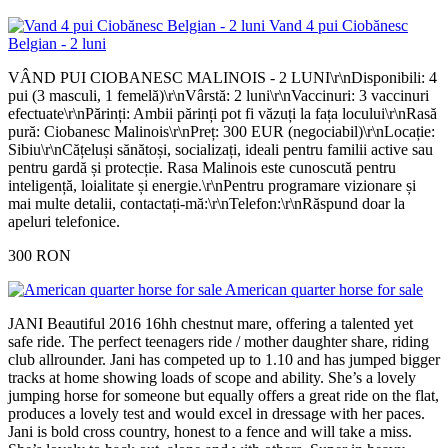
Vand 4 pui Ciobănesc
Belgian - 2 luni
VÂND PUI CIOBANESC MALINOIS - 2 LUNI\r\nDisponibili: 4
pui (3 masculi, 1 femelă)\r\nVârstă: 2 luni\r\nVaccinuri: 3 vaccinuri
efectuate\r\nPărinți: Ambii părinți pot fi văzuți la fața locului\r\nRasă
pură: Ciobanesc Malinois\r\nPreț: 300 EUR (negociabil)\r\nLocație:
Sibiu\r\nCățeluși sănătoși, socializați, ideali pentru familii active sau
pentru gardă și protecție. Rasa Malinois este cunoscută pentru
inteligență, loialitate și energie.\r\nPentru programare vizionare și
mai multe detalii, contactați-mă:\r\nTelefon:\r\nRăspund doar la
apeluri telefonice.
300 RON
American quarter horse for sale
JANI Beautiful 2016 16hh chestnut mare, offering a talented yet
safe ride. The perfect teenagers ride / mother daughter share, riding
club allrounder. Jani has competed up to 1.10 and has jumped bigger
tracks at home showing loads of scope and ability. She’s a lovely
jumping horse for someone but equally offers a great ride on the flat,
produces a lovely test and would excel in dressage with her paces.
Jani is bold cross country, honest to a fence and will take a miss.