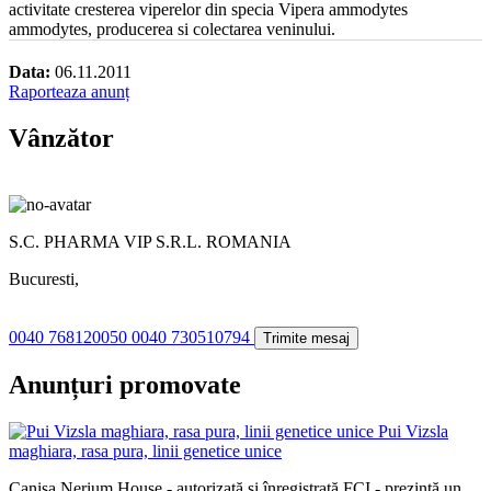
activitate cresterea viperelor din specia Vipera ammodytes
ammodytes, producerea si colectarea veninului.
Data:
06.11.2011
Raporteaza anunț
Vânzător
S.C. PHARMA VIP S.R.L. ROMANIA
Bucuresti,
0040 768120050 0040 730510794
Trimite mesaj
Anunțuri promovate
Pui Vizsla
maghiara, rasa pura, linii genetice unice
Canisa Nerium House - autorizată și înregistrată FCI - prezintă un