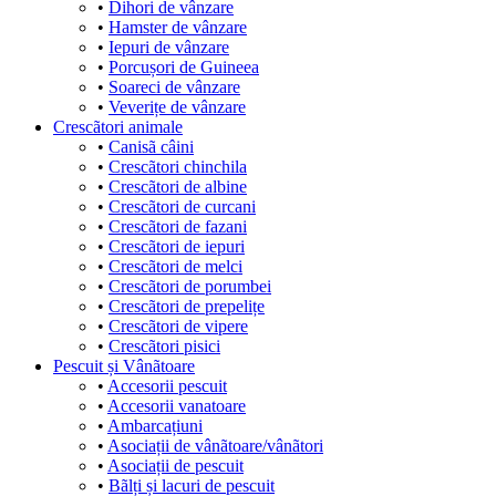
•
Dihori de vânzare
•
Hamster de vânzare
•
Iepuri de vânzare
•
Porcușori de Guineea
•
Soareci de vânzare
•
Veverițe de vânzare
Crescãtori animale
•
Canisã câini
•
Crescãtori chinchila
•
Crescãtori de albine
•
Crescãtori de curcani
•
Crescãtori de fazani
•
Crescãtori de iepuri
•
Crescãtori de melci
•
Crescãtori de porumbei
•
Crescãtori de prepelițe
•
Crescãtori de vipere
•
Crescãtori pisici
Pescuit și Vânãtoare
•
Accesorii pescuit
•
Accesorii vanatoare
•
Ambarcațiuni
•
Asociații de vânãtoare/vânãtori
•
Asociații de pescuit
•
Bãlți și lacuri de pescuit