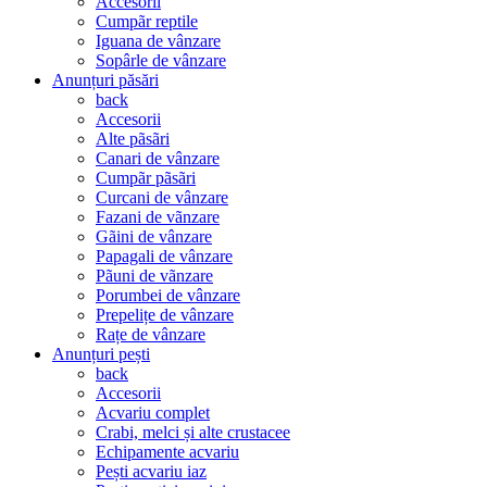
Accesorii
Cumpãr reptile
Iguana de vânzare
Sopârle de vânzare
Anunțuri păsări
back
Accesorii
Alte pãsãri
Canari de vânzare
Cumpãr pãsãri
Curcani de vânzare
Fazani de vãnzare
Gãini de vânzare
Papagali de vânzare
Pãuni de vãnzare
Porumbei de vânzare
Prepelițe de vânzare
Rațe de vânzare
Anunțuri pești
back
Accesorii
Acvariu complet
Crabi, melci și alte crustacee
Echipamente acvariu
Pești acvariu iaz