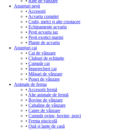
•
Rațe de vânzare
Anunțuri pești
•
Accesorii
•
Acvariu complet
•
Crabi, melci și alte crustacee
•
Echipamente acvariu
•
Pești acvariu iaz
•
Pești exotici marini
•
Plante de acvariu
Anunțuri cai
•
Cai de vânzare
•
Cluburi de echitație
•
Cumpãr cai
•
Împerecheri cai
•
Mãgari de vânzare
•
Ponei de vânzare
Animale de ferma
•
Accesorii fermã
•
Alte animale de fermã
•
Bovine de vânzare
•
Cabaline de vânzare
•
Capre de vânzare
•
Cumpãr ovine, bovine, porci
•
Ferma piscicolã
•
Ouã și lapte de casã