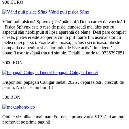
900 EURO
Vând puii pisica Sfinx
Vând puii pisicuță Sphynx ( 2 săptămâni ) Dețin carnet de vaccinări
. Pisica Sphynx este o rasă de pisici cunoscută mai ales pentru
aspectul său neobișnuit și lipsa aparentă de blană. Deși pare complet
cheală, pielea ei este acoperită cu un puf foarte fin, asemănător cu
pielea unei piersici. Foarte afectuoasă, jucăușă și curioasă.Iubește
compania oamenilor și a altor animale.Este activă, inteligentă și
poate fi ușor învățată trucuri simple. Detalii la nr de tel 0735797651
3000 RON
Papagali Calugar Tineret
Disponibili papagali Calugar inelati 2025 , deparazitati , crescuti de
parinti. Nu fac schimburi !!!
300 RON
Obține vizibilitate mai mare
Folosește promovarea VIP să ai anunțul
promovat pe prima pagină