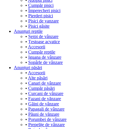
•
Adoptii pisici
•
Cumpãr pisici
•
Împerecheri pisici
•
Pierderi pisici
•
Pisici de vanzare
•
Pisici gãsite
Anunțuri reptile
•
Șerpi de vânzare
•
Țestoase acvatice
•
Accesorii
•
Cumpãr reptile
•
Iguana de vânzare
•
Sopârle de vânzare
Anunțuri păsări
•
Accesorii
•
Alte pãsãri
•
Canari de vânzare
•
Cumpãr pãsãri
•
Curcani de vânzare
•
Fazani de vãnzare
•
Gãini de vânzare
•
Papagali de vânzare
•
Pãuni de vãnzare
•
Porumbei de vânzare
•
Prepelițe de vânzare