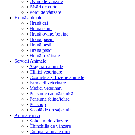
•
Ovine de vânzare
•
Pãsãri de curte
•
Porci de vânzare
Hrană animale
•
Hranã cai
•
Hranã câini
•
Hranã ovine, bovine.
•
Hranã pãsãri
•
Hranã pești
•
Hranã pisici
•
Hranã rozãtoare
Servicii Animale
•
Asigurãri animale
•
Clinici veterinare
•
Cosmeticã și frizerie animale
•
Farmacii veterinare
•
Medici veterinari
•
Pensiune caninã/canisã
•
Pensiune feline/felise
•
Pet shop
•
Scoalã de dresaj canin
Animale mici
•
Șobolani de vânzare
•
Chinchilla de vânzare
•
Cumpãr animale mici