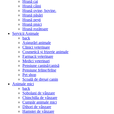
Hranã cai
Hranã câini
Hranã ovine, bovine.
Hranã pãsãri
Hranã pești
Hranã pisici
Hranã rozãtoare
Servicii Animale
back
Asigurãri animale
Clinici veterinare
Cosmeticã și frizerie animale
Farmacii veterinare
Medici veterinari
Pensiune caninã/canisã
Pensiune feline/felise
Pet shop
Scoalã de dresaj canin
Animale mici
back
Șobolani de vânzare
Chinchilla de vânzare
Cumpãr animale mici
Dihori de vânzare
Hamster de vânzare