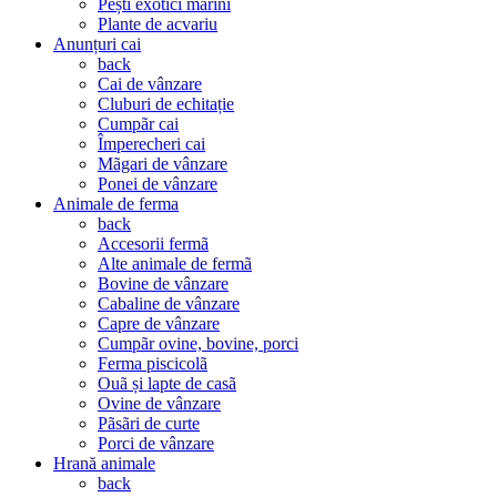
Pești exotici marini
Plante de acvariu
Anunțuri cai
back
Cai de vânzare
Cluburi de echitație
Cumpãr cai
Împerecheri cai
Mãgari de vânzare
Ponei de vânzare
Animale de ferma
back
Accesorii fermã
Alte animale de fermã
Bovine de vânzare
Cabaline de vânzare
Capre de vânzare
Cumpãr ovine, bovine, porci
Ferma piscicolã
Ouã și lapte de casã
Ovine de vânzare
Pãsãri de curte
Porci de vânzare
Hrană animale
back