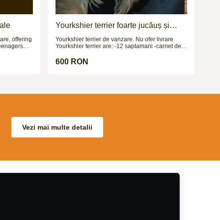
ale
Yourkshier terrier foarte jucăuș și
adorabil
re, offering
Yourkshier terrier de vanzare. Nu ofer livrare
teenagers
Yourkshier terrier are: -12 saptamani -carnet de
club
sanatate -2 vaccinuri -este negru si maro -data
1.10 and has
nasterii= 8.09.2025 PRETUL ESTE
600 RON
g loads of
NEGOCIABIL!!!
ping horse
t ride on the
 excel in
 cross
ke a miss.
ith others.
, a polite
 lovely
Vezi mai multe detalii
nd kind.
ce
to enjoy.