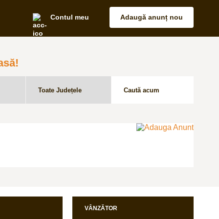
Contul meu
Adaugă anunț nou
asă!
VÂNZĂTOR