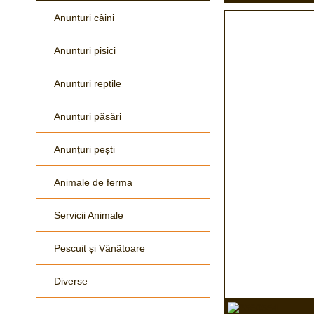
Anunțuri câini
Anunțuri pisici
Anunțuri reptile
Anunțuri păsări
Anunțuri pești
Animale de ferma
Servicii Animale
Pescuit și Vânãtoare
Diverse