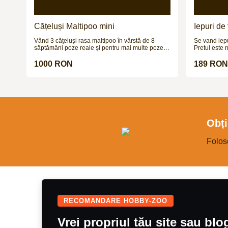
Cățeluși Maltipoo mini
Iepuri de
hycoli)
Vând 3 cățeluși rasa maltipoo în vârstă de 8
Se vand iepuri Corcitura urias german 
săptămâni poze reale și pentru mai multe poze și
Pretul este 
video vă aștept pe wapp
1000 RON
189 RON
Obți
Folos
RECOMANDARE HOBBY-ZOO
Vrei propriul tău site sau bl