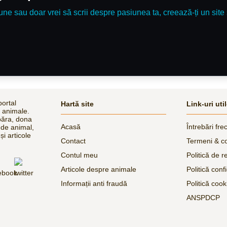
une sau doar vrei să scrii despre pasiunea ta, creează-ți un site 
ortal
Hartă site
Link-uri uti
e animale.
păra, dona
Acasă
Întrebări fre
 de animal,
și articole
Contact
Termeni & co
Contul meu
Politică de r
Articole despre animale
Politică confi
Informații anti fraudă
Politică cook
ANSPDCP