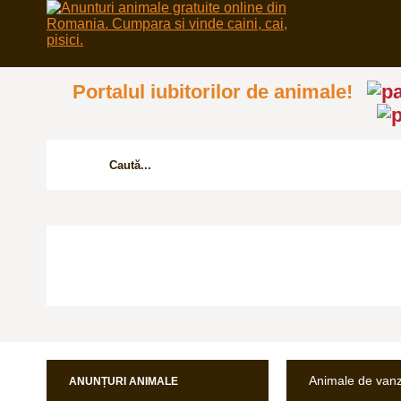
Portalul iubitorilor de animale!
Animale de van
ANUNȚURI ANIMALE