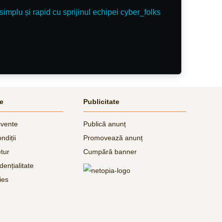
simplu și rapid cu sprijinul echipei cyber_folks
le
Publicitate
cvente
Publică anunț
ndiții
Promovează anunț
etur
Cumpără banner
dențialitate
ies