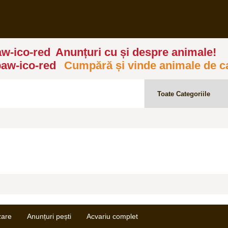
Anunțuri cu și despre animale!
Cumpără și vinde animale de c
zare
Anunțuri pești
Acvariu complet