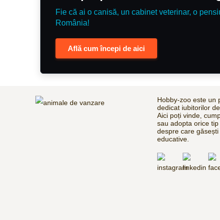
Fie că ai o canisă, un cabinet veterinar, o pensi
România!
Află cum începi de aici
Hobby-zoo este un p
dedicat iubitorilor d
Aici poți vinde, cum
sau adopta orice tip
despre care găsești 
educative.