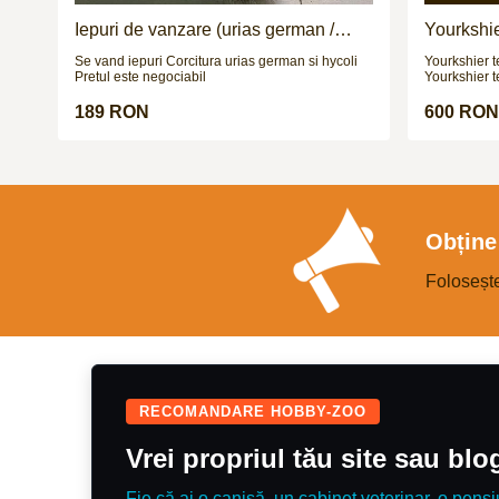
Iepuri de vanzare (urias german /
Yourkshier
hycoli)
adorabil
Se vand iepuri Corcitura urias german si hycoli
Yourkshier t
Pretul este negociabil
Yourkshier terrier are: -1
sanatate -2 vaccinuri -este negru si maro -data
nasterii= 8.09.2025
189 RON
600 RON
NEGOCIABIL
Obține 
Foloseșt
RECOMANDARE HOBBY-ZOO
Vrei propriul tău site sau bl
Fie că ai o canisă, un cabinet veterinar, o pensi