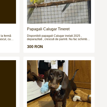
Papagali Calugar Tineret
i la fermă
Disponibili papagali Calugar inelati 2025 ,
ascul, cu
deparazitati , crescuti de parinti. Nu fac schimburi
tate estimată
!!!
 bine
300 RON
e afară, fără
 creștere,
 € bucata sau
a locului,
parat. Mai