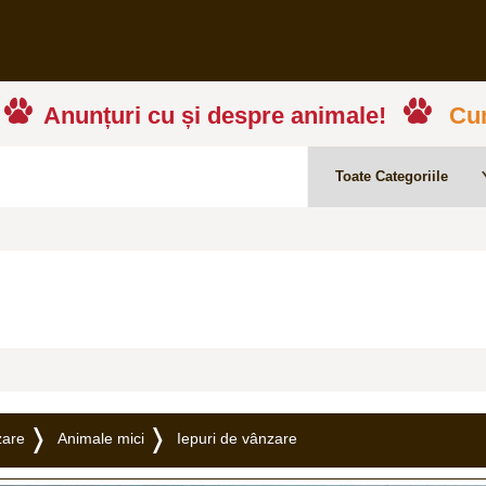
Anunțuri cu și despre animale!
Cum
zare
Animale mici
Iepuri de vânzare