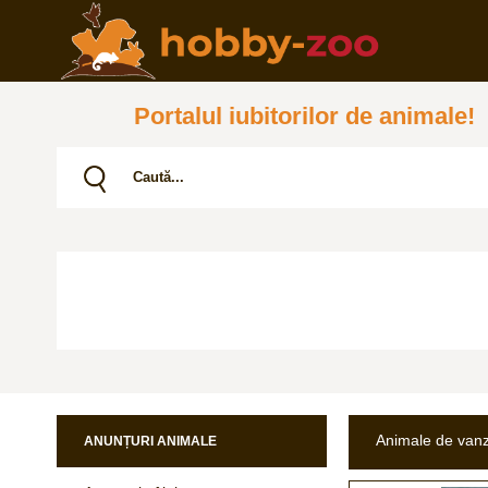
Portalul iubitorilor de animale!
Animale de van
ANUNȚURI ANIMALE