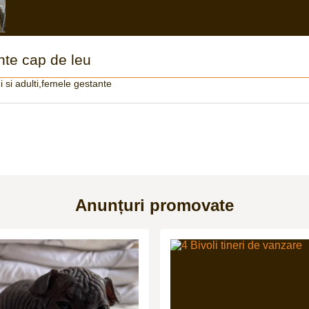
nte cap de leu
i si adulti,femele gestante
Anunțuri promovate