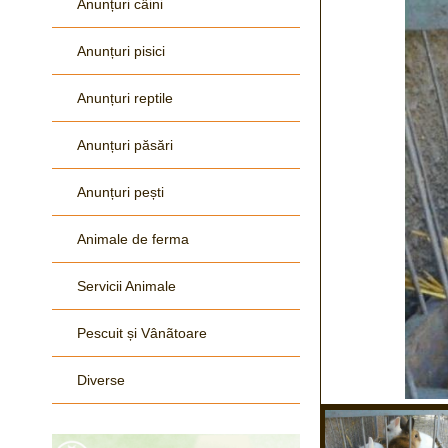
Anunțuri câini
Anunțuri pisici
Anunțuri reptile
Anunțuri păsări
Anunțuri pești
Animale de ferma
Servicii Animale
Pescuit și Vânãtoare
Diverse