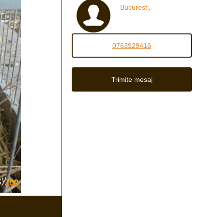
Bucuresti,
0763929416
Trimite mesaj