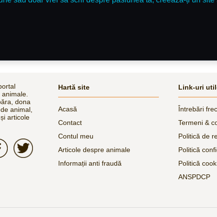
ortal
Hartă site
Link-uri uti
e animale.
păra, dona
Acasă
Întrebări fre
 de animal,
și articole
Contact
Termeni & co
Contul meu
Politică de r
Articole despre animale
Politică confi
Informații anti fraudă
Politică cook
ANSPDCP