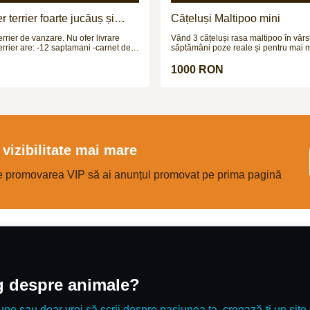
 terrier foarte jucăuș și
Cățeluși Maltipoo mini
errier de vanzare. Nu ofer livrare
Vând 3 cățeluși rasa maltipoo în vârs
2 saptamani -carnet de
săptămâni poze reale și pentru mai m
video vă aștept pe wapp
 PRETUL ESTE
1000 RON
!!!
vizibilitate mai mare
e promovarea VIP să ai anunțul promovat pe prima pagină
og despre animale?
une sau doar vrei să scrii despre pasiunea ta, creează-ți un site 