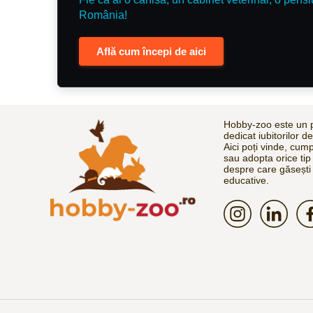
România!
Află cum începi de aici
Hobby-zoo este un p
dedicat iubitorilor d
Aici poți vinde, cum
sau adopta orice tip
despre care găsești 
educative.