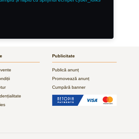
le
Publicitate
cvente
Publică anunț
ndiții
Promovează anunț
etur
Cumpără banner
dențialitate
ies