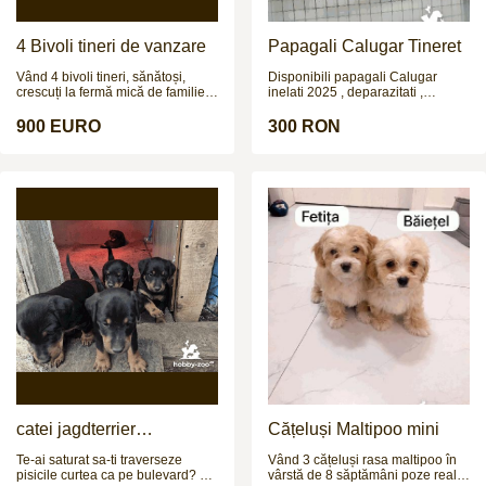
4 Bivoli tineri de vanzare
Papagali Calugar Tineret
Vând 4 bivoli tineri, sănătoși,
Disponibili papagali Calugar
crescuți la fermă mică de familie.
inelati 2025 , deparazitati ,
Sunt 3 femele și 1 mascul, cu
crescuti de parinti. Nu fac
vârsta de aproximativ 1.2 ani și
schimburi !!!
900 EURO
300 RON
greutate estimată la 250–300 kg
(necântăriți). Animale bine
dezvoltate, crescute natural,
obișnuite afară, fără probleme de
sănătate, potriviți pentru creștere,
prăsilă sau îngrășat. Prețul este
900 € bucata sau 3.999 € toți
patru. Se pot vedea la fața locului,
fără grabă. Se vând împreună sau
separat. Mai multe detalii la
numărul de telefon.
catei jagdterrier
Cățeluși Maltipoo mini
disponibili
Te-ai saturat sa-ti traverseze
Vând 3 cățeluși rasa maltipoo în
pisicile curtea ca pe bulevard? Ti
vârstă de 8 săptămâni poze reale