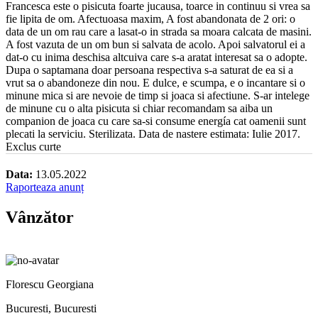
Francesca este o pisicuta foarte jucausa, toarce in continuu si vrea sa
fie lipita de om. Afectuoasa maxim, A fost abandonata de 2 ori: o
data de un om rau care a lasat-o in strada sa moara calcata de masini.
A fost vazuta de un om bun si salvata de acolo. Apoi salvatorul ei a
dat-o cu inima deschisa altcuiva care s-a aratat interesat sa o adopte.
Dupa o saptamana doar persoana respectiva s-a saturat de ea si a
vrut sa o abandoneze din nou. E dulce, e scumpa, e o incantare si o
minune mica si are nevoie de timp si joaca si afectiune. S-ar intelege
de minune cu o alta pisicuta si chiar recomandam sa aiba un
companion de joaca cu care sa-si consume energía cat oamenii sunt
plecati la serviciu. Sterilizata. Data de nastere estimata: Iulie 2017.
Exclus curte
Data:
13.05.2022
Raporteaza anunț
Vânzător
Florescu Georgiana
Bucuresti, Bucuresti