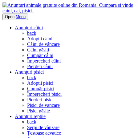
Open
Menu
Anunțuri câini
back
Adopții câini
Câini de vânzare
Câini gãsiți
Cumpãr câini
Împerecheri câini
Pierderi câini
Anunțuri pisici
back
Adoptii pisici
Cumpãr pisici
Împerecheri pisici
Pierderi pisici
Pisici de vanzare
Pisici gãsite
Anunțuri reptile
back
Șerpi de vânzare
Țestoase acvatice