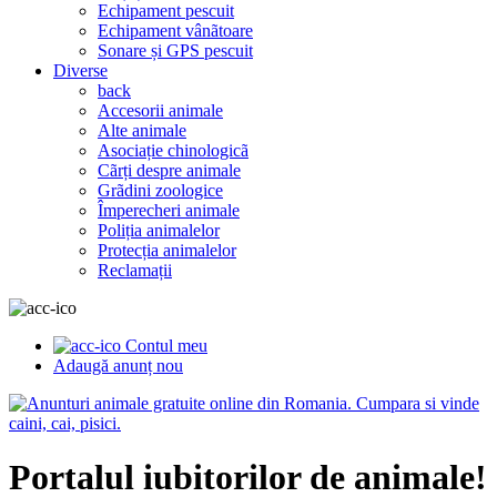
Echipament pescuit
Echipament vânãtoare
Sonare și GPS pescuit
Diverse
back
Accesorii animale
Alte animale
Asociație chinologicã
Cãrți despre animale
Grãdini zoologice
Împerecheri animale
Poliția animalelor
Protecția animalelor
Reclamații
Contul meu
Adaugă anunț nou
Portalul iubitorilor de animale!