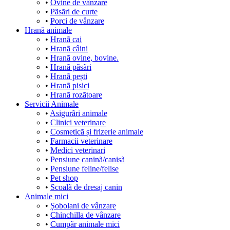
•
Ovine de vânzare
•
Pãsãri de curte
•
Porci de vânzare
Hrană animale
•
Hranã cai
•
Hranã câini
•
Hranã ovine, bovine.
•
Hranã pãsãri
•
Hranã pești
•
Hranã pisici
•
Hranã rozãtoare
Servicii Animale
•
Asigurãri animale
•
Clinici veterinare
•
Cosmeticã și frizerie animale
•
Farmacii veterinare
•
Medici veterinari
•
Pensiune caninã/canisã
•
Pensiune feline/felise
•
Pet shop
•
Scoalã de dresaj canin
Animale mici
•
Șobolani de vânzare
•
Chinchilla de vânzare
•
Cumpãr animale mici