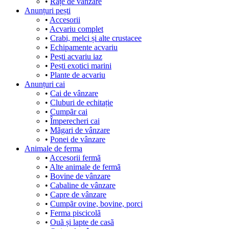
•
Rațe de vânzare
Anunțuri pești
•
Accesorii
•
Acvariu complet
•
Crabi, melci și alte crustacee
•
Echipamente acvariu
•
Pești acvariu iaz
•
Pești exotici marini
•
Plante de acvariu
Anunțuri cai
•
Cai de vânzare
•
Cluburi de echitație
•
Cumpãr cai
•
Împerecheri cai
•
Mãgari de vânzare
•
Ponei de vânzare
Animale de ferma
•
Accesorii fermã
•
Alte animale de fermã
•
Bovine de vânzare
•
Cabaline de vânzare
•
Capre de vânzare
•
Cumpãr ovine, bovine, porci
•
Ferma piscicolã
•
Ouã și lapte de casã