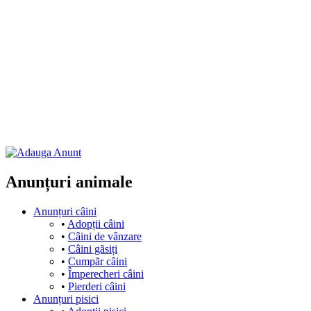
Anunțuri animale
Anunțuri câini
•
Adopții câini
•
Câini de vânzare
•
Câini gãsiți
•
Cumpãr câini
•
Împerecheri câini
•
Pierderi câini
Anunțuri pisici