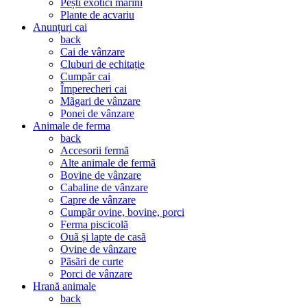
Pești exotici marini
Plante de acvariu
Anunțuri cai
back
Cai de vânzare
Cluburi de echitație
Cumpãr cai
Împerecheri cai
Mãgari de vânzare
Ponei de vânzare
Animale de ferma
back
Accesorii fermã
Alte animale de fermã
Bovine de vânzare
Cabaline de vânzare
Capre de vânzare
Cumpãr ovine, bovine, porci
Ferma piscicolã
Ouã și lapte de casã
Ovine de vânzare
Pãsãri de curte
Porci de vânzare
Hrană animale
back