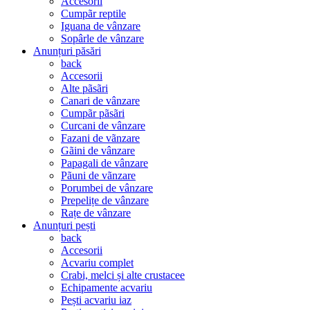
Accesorii
Cumpãr reptile
Iguana de vânzare
Sopârle de vânzare
Anunțuri păsări
back
Accesorii
Alte pãsãri
Canari de vânzare
Cumpãr pãsãri
Curcani de vânzare
Fazani de vãnzare
Gãini de vânzare
Papagali de vânzare
Pãuni de vãnzare
Porumbei de vânzare
Prepelițe de vânzare
Rațe de vânzare
Anunțuri pești
back
Accesorii
Acvariu complet
Crabi, melci și alte crustacee
Echipamente acvariu
Pești acvariu iaz