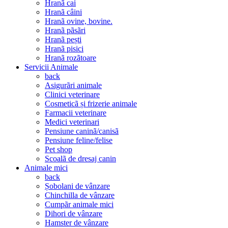
Hranã cai
Hranã câini
Hranã ovine, bovine.
Hranã pãsãri
Hranã pești
Hranã pisici
Hranã rozãtoare
Servicii Animale
back
Asigurãri animale
Clinici veterinare
Cosmeticã și frizerie animale
Farmacii veterinare
Medici veterinari
Pensiune caninã/canisã
Pensiune feline/felise
Pet shop
Scoalã de dresaj canin
Animale mici
back
Șobolani de vânzare
Chinchilla de vânzare
Cumpãr animale mici
Dihori de vânzare
Hamster de vânzare