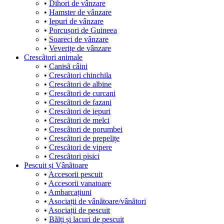
•
Dihori de vânzare
•
Hamster de vânzare
•
Iepuri de vânzare
•
Porcușori de Guineea
•
Soareci de vânzare
•
Veverițe de vânzare
Crescãtori animale
•
Canisã câini
•
Crescãtori chinchila
•
Crescãtori de albine
•
Crescãtori de curcani
•
Crescãtori de fazani
•
Crescãtori de iepuri
•
Crescãtori de melci
•
Crescãtori de porumbei
•
Crescãtori de prepelițe
•
Crescãtori de vipere
•
Crescãtori pisici
Pescuit și Vânãtoare
•
Accesorii pescuit
•
Accesorii vanatoare
•
Ambarcațiuni
•
Asociații de vânãtoare/vânãtori
•
Asociații de pescuit
•
Bãlți și lacuri de pescuit