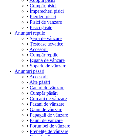
•
Adoptii pisici
•
Cumpãr pisici
•
Împerecheri pisici
•
Pierderi pisici
•
Pisici de vanzare
•
Pisici gãsite
Anunțuri reptile
•
Șerpi de vânzare
•
Țestoase acvatice
•
Accesorii
•
Cumpãr reptile
•
Iguana de vânzare
•
Sopârle de vânzare
Anunțuri păsări
•
Accesorii
•
Alte pãsãri
•
Canari de vânzare
•
Cumpãr pãsãri
•
Curcani de vânzare
•
Fazani de vãnzare
•
Gãini de vânzare
•
Papagali de vânzare
•
Pãuni de vãnzare
•
Porumbei de vânzare
•
Prepelițe de vânzare