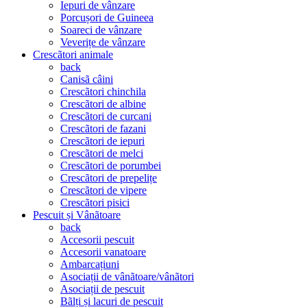
Iepuri de vânzare
Porcușori de Guineea
Soareci de vânzare
Veverițe de vânzare
Crescãtori animale
back
Canisã câini
Crescãtori chinchila
Crescãtori de albine
Crescãtori de curcani
Crescãtori de fazani
Crescãtori de iepuri
Crescãtori de melci
Crescãtori de porumbei
Crescãtori de prepelițe
Crescãtori de vipere
Crescãtori pisici
Pescuit și Vânãtoare
back
Accesorii pescuit
Accesorii vanatoare
Ambarcațiuni
Asociații de vânãtoare/vânãtori
Asociații de pescuit
Bãlți și lacuri de pescuit