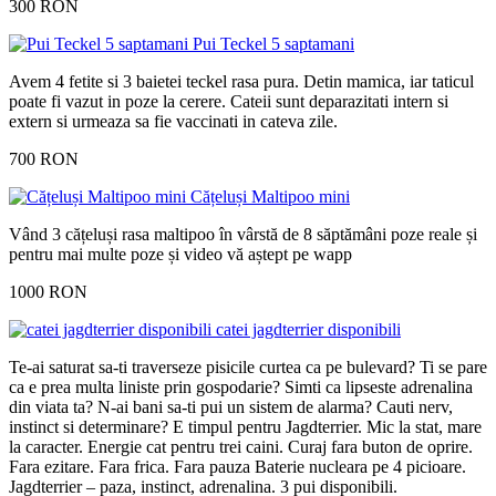
300 RON
Pui Teckel 5 saptamani
Avem 4 fetite si 3 baietei teckel rasa pura. Detin mamica, iar taticul
poate fi vazut in poze la cerere. Cateii sunt deparazitati intern si
extern si urmeaza sa fie vaccinati in cateva zile.
700 RON
Cățeluși Maltipoo mini
Vând 3 cățeluși rasa maltipoo în vârstă de 8 săptămâni poze reale și
pentru mai multe poze și video vă aștept pe wapp
1000 RON
catei jagdterrier disponibili
Te-ai saturat sa-ti traverseze pisicile curtea ca pe bulevard? Ti se pare
ca e prea multa liniste prin gospodarie? Simti ca lipseste adrenalina
din viata ta? N-ai bani sa-ti pui un sistem de alarma? Cauti nerv,
instinct si determinare? E timpul pentru Jagdterrier. Mic la stat, mare
la caracter. Energie cat pentru trei caini. Curaj fara buton de oprire.
Fara ezitare. Fara frica. Fara pauza Baterie nucleara pe 4 picioare.
Jagdterrier – paza, instinct, adrenalina. 3 pui disponibili.