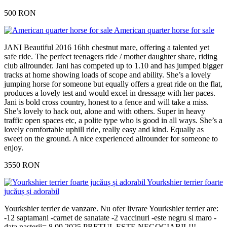
500 RON
American quarter horse for sale
JANI Beautiful 2016 16hh chestnut mare, offering a talented yet
safe ride. The perfect teenagers ride / mother daughter share, riding
club allrounder. Jani has competed up to 1.10 and has jumped bigger
tracks at home showing loads of scope and ability. She’s a lovely
jumping horse for someone but equally offers a great ride on the flat,
produces a lovely test and would excel in dressage with her paces.
Jani is bold cross country, honest to a fence and will take a miss.
She’s lovely to hack out, alone and with others. Super in heavy
traffic open spaces etc, a polite type who is good in all ways. She’s a
lovely comfortable uphill ride, really easy and kind. Equally as
sweet on the ground. A nice experienced allrounder for someone to
enjoy.
3550 RON
Yourkshier terrier foarte
jucăuș și adorabil
Yourkshier terrier de vanzare. Nu ofer livrare Yourkshier terrier are:
-12 saptamani -carnet de sanatate -2 vaccinuri -este negru si maro -
data nasterii= 8.09.2025 PRETUL ESTE NEGOCIABIL!!!