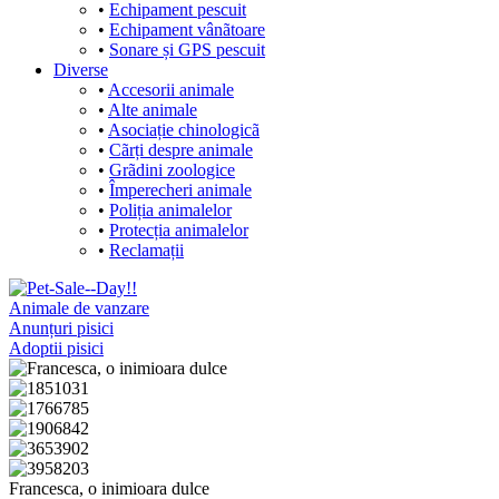
•
Echipament pescuit
•
Echipament vânãtoare
•
Sonare și GPS pescuit
Diverse
•
Accesorii animale
•
Alte animale
•
Asociație chinologicã
•
Cãrți despre animale
•
Grãdini zoologice
•
Împerecheri animale
•
Poliția animalelor
•
Protecția animalelor
•
Reclamații
Animale de vanzare
Anunțuri pisici
Adoptii pisici
Francesca, o inimioara dulce