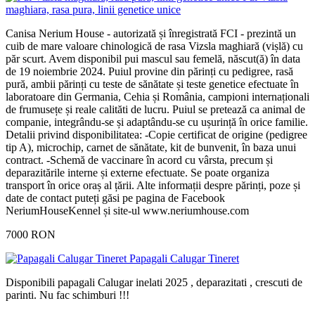
maghiara, rasa pura, linii genetice unice
Canisa Nerium House - autorizată și înregistrată FCI - prezintă un
cuib de mare valoare chinologică de rasa Vizsla maghiară (vișlă) cu
păr scurt. Avem disponibil pui mascul sau femelă, născut(ă) în data
de 19 noiembrie 2024. Puiul provine din părinți cu pedigree, rasă
pură, ambii părinți cu teste de sănătate și teste genetice efectuate în
laboratoare din Germania, Cehia și România, campioni internaționali
de frumusețe și reale calităti de lucru. Puiul se pretează ca animal de
companie, integrându-se și adaptându-se cu ușurință în orice familie.
Detalii privind disponibilitatea: -Copie certificat de origine (pedigree
tip A), microchip, carnet de sănătate, kit de bunvenit, în baza unui
contract. -Schemă de vaccinare în acord cu vârsta, precum și
deparazitările interne și externe efectuate. Se poate organiza
transport în orice oraș al țării. Alte informații despre părinți, poze și
date de contact puteți găsi pe pagina de Facebook
NeriumHouseKennel și site-ul www.neriumhouse.com
7000 RON
Papagali Calugar Tineret
Disponibili papagali Calugar inelati 2025 , deparazitati , crescuti de
parinti. Nu fac schimburi !!!