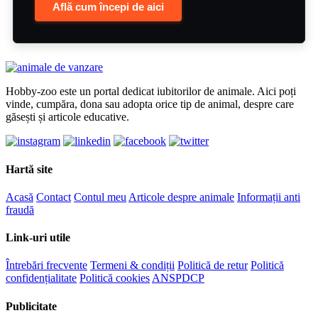
Află cum începi de aici
Hobby-zoo este un portal dedicat iubitorilor de animale. Aici poți
vinde, cumpăra, dona sau adopta orice tip de animal, despre care
găsești și articole educative.
Hartă site
Acasă
Contact
Contul meu
Articole despre animale
Informații anti
fraudă
Link-uri utile
Întrebări frecvente
Termeni & condiții
Politică de retur
Politică
confidențialitate
Politică cookies
ANSPDCP
Publicitate