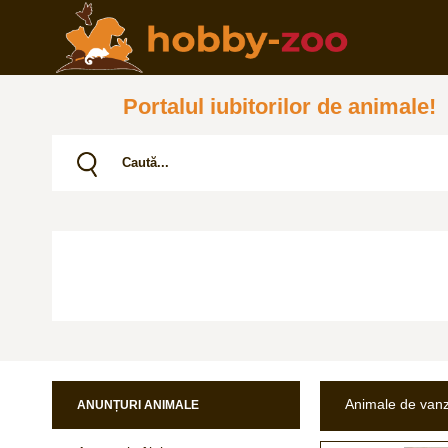
Portalul iubitorilor de animale!
Animale de van
ANUNȚURI ANIMALE