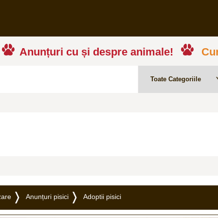
Anunțuri cu și despre animale!
Cum
zare
Anunțuri pisici
Adoptii pisici