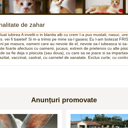
nalitate de zahar
 iubirea A invelit-o in blanita alb cu crem I-a pus mustati, nasuc, ure
s: vei fi baietel! Si m-a trimis pe mine sa-l gasesc Eu l-am botezat FR
eni pe masura, oameni care au nevoie de el, nevoie sa-l iubeasca si sa
este foarte afectuos cu oamenii, jucaus, extrem de prietenos cu alte pisi
e sa fie deja o pisicuta (sau doua), cu care sa se joace si sa impar
razitat, vaccinat, castrat, cu carnetel de sanatate. Exclus curte; cu cont
Anunțuri promovate