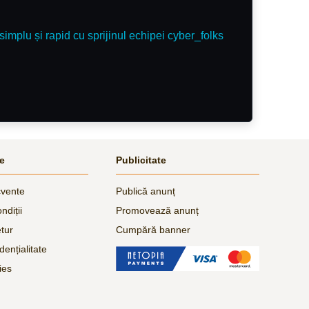
simplu și rapid cu sprijinul echipei cyber_folks
le
Publicitate
cvente
Publică anunț
ndiții
Promovează anunț
etur
Cumpără banner
dențialitate
ies