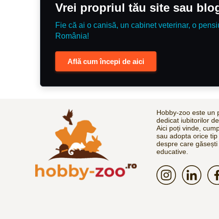
Vrei propriul tău site sau bl
Fie că ai o canisă, un cabinet veterinar, o pensi
România!
Află cum începi de aici
Hobby-zoo este un p
dedicat iubitorilor d
Aici poți vinde, cum
sau adopta orice tip
despre care găsești 
educative.