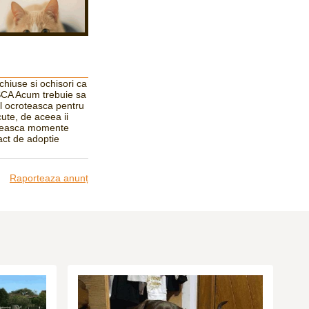
chiuse si ochisori ca
ISCA Acum trebuie sa
-l ocroteasca pentru
cute, de aceea ii
taseasca momente
ract de adoptie
Raporteaza anunț