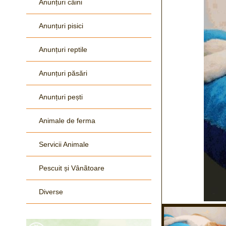
Anunțuri câini
Anunțuri pisici
Anunțuri reptile
Anunțuri păsări
Anunțuri pești
Animale de ferma
Servicii Animale
Pescuit și Vânãtoare
Diverse