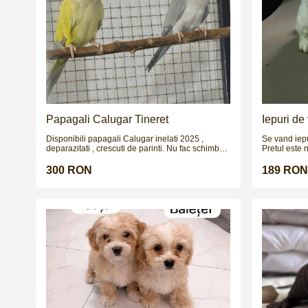
Papagali Calugar Tineret
Iepuri de
hycoli)
Disponibili papagali Calugar inelati 2025 ,
Se vand iepuri Corcitura urias german 
deparazitati , crescuti de parinti. Nu fac schimburi
Pretul este 
!!!
300 RON
189 RON