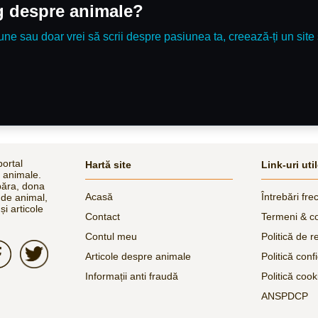
og despre animale?
une sau doar vrei să scrii despre pasiunea ta, creează-ți un site 
ortal
Hartă site
Link-uri uti
e animale.
păra, dona
Acasă
Întrebări fre
 de animal,
și articole
Contact
Termeni & co
Contul meu
Politică de r
Articole despre animale
Politică confi
Informații anti fraudă
Politică cook
ANSPDCP