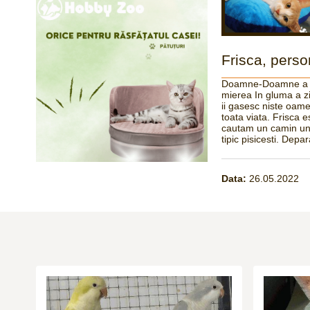
Frisca, perso
Doamne-Doamne a luat
mierea In gluma a zi
ii gasesc niste oam
toata viata. Frisca 
cautam un camin und
tipic pisicesti. Depa
Data:
26.05.2022