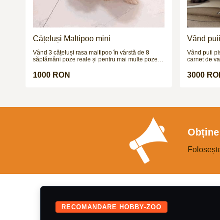
Cățeluși Maltipoo mini
Vând puii
Vând 3 cățeluși rasa maltipoo în vârstă de 8
Vând puii pi
săptămâni poze reale și pentru mai multe poze și
carnet de va
video vă aștept pe wapp
de pisici cu
neobișnuit ș
1000 RON
3000 RO
complet chea
puf foarte f
Foarte afect
compania oa
activă, intel
simple. Deta
Obține 
Foloseșt
RECOMANDARE HOBBY-ZOO