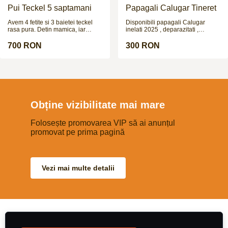
someone to enjoy.
Pui Teckel 5 saptamani
Papagali Calugar Tineret
Avem 4 fetite si 3 baietei teckel
Disponibili papagali Calugar
rasa pura. Detin mamica, iar
inelati 2025 , deparazitati ,
taticul poate fi vazut in poze la
crescuti de parinti. Nu fac
cerere. Cateii sunt deparazitati
schimburi !!!
700 RON
300 RON
intern si extern si urmeaza sa fie
vaccinati in cateva zile.
Obține vizibilitate mai mare
Folosește promovarea VIP să ai anunțul
promovat pe prima pagină
Vezi mai multe detalii