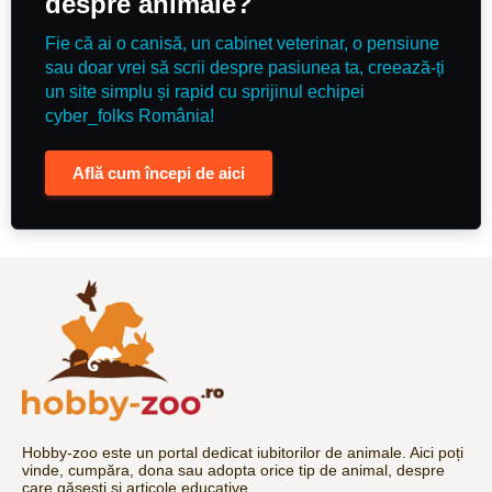
despre animale?
Fie că ai o canisă, un cabinet veterinar, o pensiune
sau doar vrei să scrii despre pasiunea ta, creează-ți
un site simplu și rapid cu sprijinul echipei
cyber_folks România!
Află cum începi de aici
Hobby-zoo este un portal dedicat iubitorilor de animale. Aici poți
vinde, cumpăra, dona sau adopta orice tip de animal, despre
care găsești și articole educative.