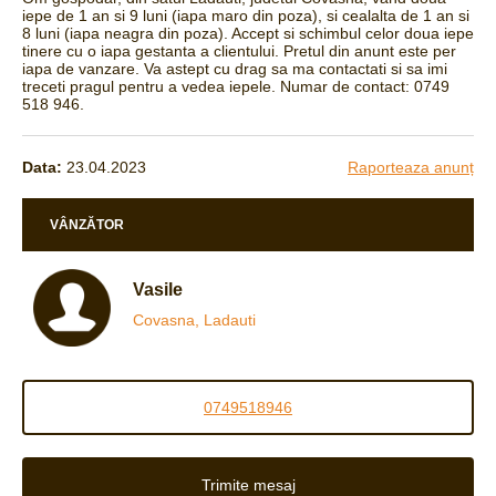
iepe de 1 an si 9 luni (iapa maro din poza), si cealalta de 1 an si
8 luni (iapa neagra din poza). Accept si schimbul celor doua iepe
tinere cu o iapa gestanta a clientului. Pretul din anunt este per
iapa de vanzare. Va astept cu drag sa ma contactati si sa imi
treceti pragul pentru a vedea iepele. Numar de contact: 0749
518 946.
Data:
23.04.2023
Raporteaza anunț
VÂNZĂTOR
Vasile
Covasna, Ladauti
0749518946
Trimite mesaj