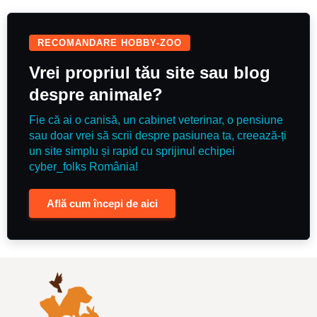
oraș al țării. Alte informații despre
părinți, poze și date de contact
puteți găsi pe pagina de
Facebook NeriumHouseKennel și
RECOMANDARE HOBBY-ZOO
site-ul www.neriumhouse.com
Vrei propriul tău site sau blog
despre animale?
Fie că ai o canisă, un cabinet veterinar, o pensiune
sau doar vrei să scrii despre pasiunea ta, creează-ți
un site simplu și rapid cu sprijinul echipei
cyber_folks România!
Află cum începi de aici