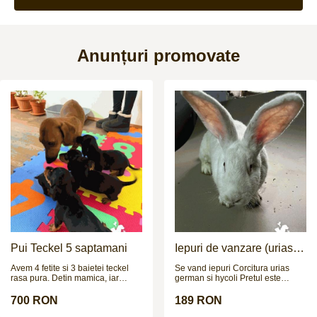
Anunțuri promovate
Pui Teckel 5 saptamani
Iepuri de vanzare (urias
german / hycoli)
Avem 4 fetite si 3 baietei teckel
Se vand iepuri Corcitura urias
rasa pura. Detin mamica, iar
german si hycoli Pretul este
taticul poate fi vazut in poze la
negociabil
cerere. Cateii sunt deparazitati
700 RON
189 RON
intern si extern si urmeaza sa fie