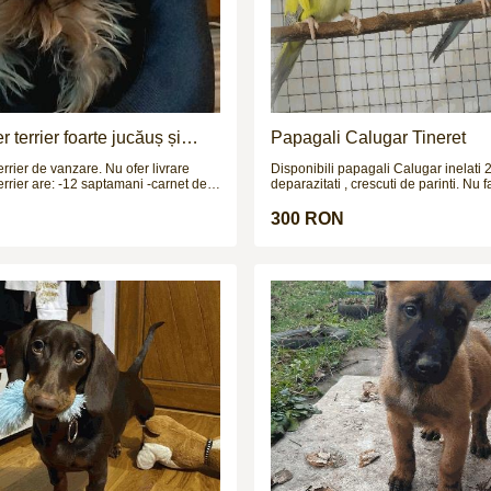
 terrier foarte jucăuș și
Papagali Calugar Tineret
errier de vanzare. Nu ofer livrare
Disponibili papagali Calugar inelati 
2 saptamani -carnet de
deparazitati , crescuti de parinti. Nu 
!!!
 PRETUL ESTE
300 RON
!!!