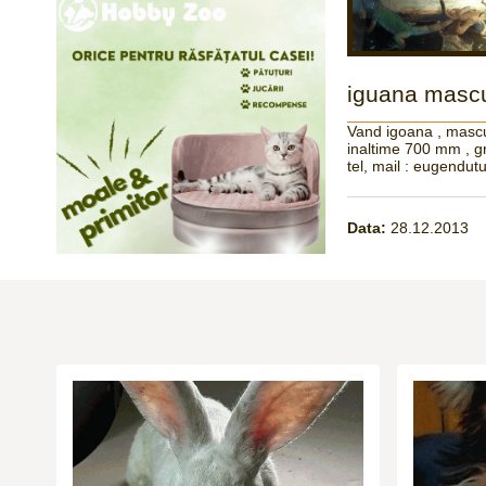
iguana mascul
Vand igoana , mascu
inaltime 700 mm , gr
tel, mail : eugendu
Data:
28.12.2013