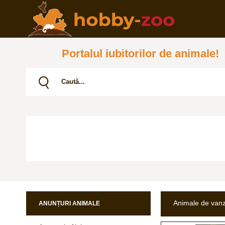
Portalul iubitorilor de animale!
Animale de van
ANUNȚURI ANIMALE