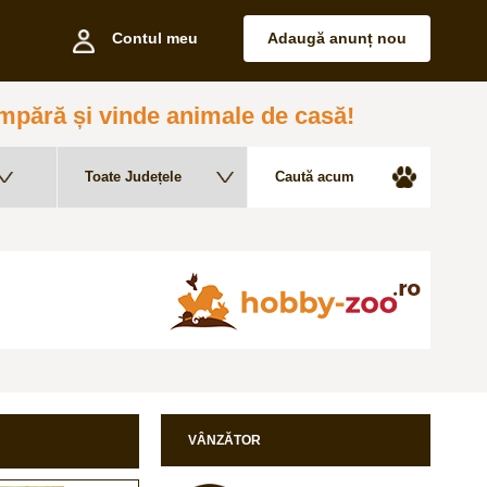
Contul meu
Adaugă anunț nou
pără și vinde animale de casă!
VÂNZĂTOR