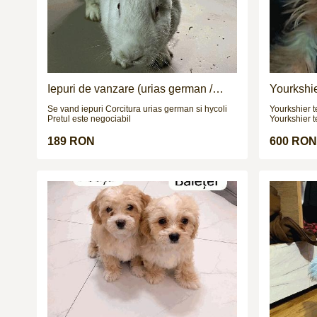
Iepuri de vanzare (urias german /
Yourkshier
hycoli)
adorabil
Se vand iepuri Corcitura urias german si hycoli
Yourkshier t
Pretul este negociabil
Yourkshier terrier are: -1
sanatate -2 vaccinuri -este negru si maro -data
nasterii= 8.09.2025
189 RON
600 RON
NEGOCIABIL