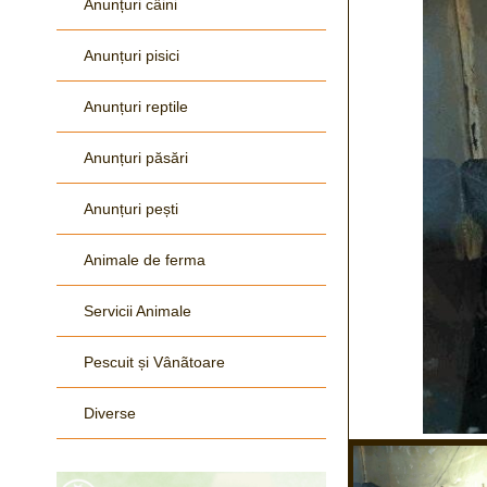
Anunțuri câini
Anunțuri pisici
Anunțuri reptile
Anunțuri păsări
Anunțuri pești
Animale de ferma
Servicii Animale
Pescuit și Vânãtoare
Diverse