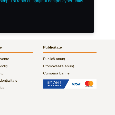
simplu și rapid cu sprijinul echipei cyber_folks
le
Publicitate
cvente
Publică anunț
ndiții
Promovează anunț
etur
Cumpără banner
dențialitate
ies