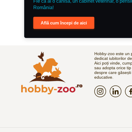
Fie că ai o canisă, un cabinet veterinar, o pensi
România!
Află cum începi de aici
Hobby-zoo este un p
dedicat iubitorilor d
Aici poți vinde, cum
sau adopta orice tip
despre care găsești 
educative.