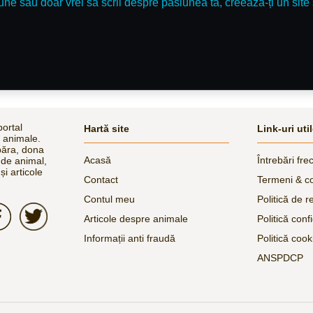
une sau doar vrei să scrii despre pasiunea ta, creează-ți un site 
ortal
Hartă site
Link-uri uti
e animale.
păra, dona
Acasă
Întrebări fre
 de animal,
și articole
Contact
Termeni & co
Contul meu
Politică de r
Articole despre animale
Politică confi
Informații anti fraudă
Politică cook
ANSPDCP