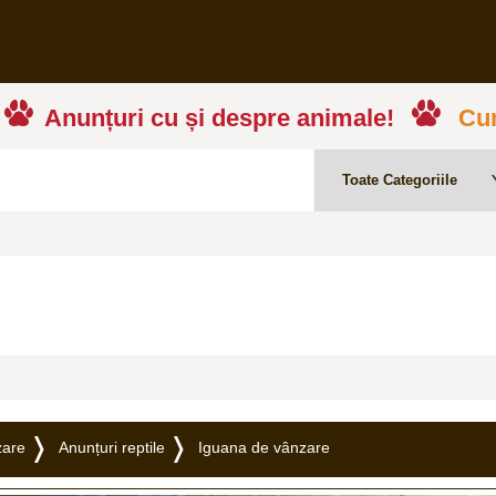
Anunțuri cu și despre animale!
Cum
zare
Anunțuri reptile
Iguana de vânzare