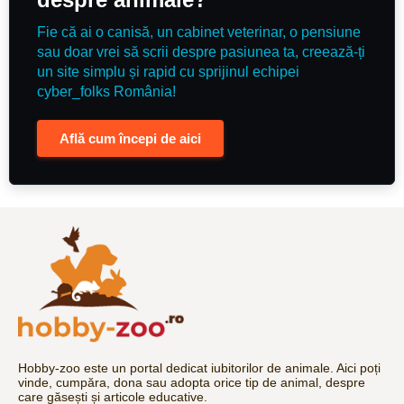
Fie că ai o canisă, un cabinet veterinar, o pensiune
sau doar vrei să scrii despre pasiunea ta, creează-ți
un site simplu și rapid cu sprijinul echipei
cyber_folks România!
Află cum începi de aici
Hobby-zoo este un portal dedicat iubitorilor de animale. Aici poți
vinde, cumpăra, dona sau adopta orice tip de animal, despre
care găsești și articole educative.