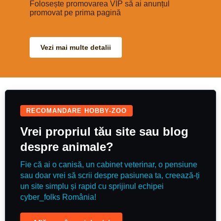
Folosește promovarea VIP să ai anunțul
promovat pe prima pagină
Vezi mai multe detalii
RECOMANDARE HOBBY-ZOO
Vrei propriul tău site sau blog
despre animale?
Fie că ai o canisă, un cabinet veterinar, o pensiune
sau doar vrei să scrii despre pasiunea ta, creează-ți
un site simplu și rapid cu sprijinul echipei
cyber_folks România!