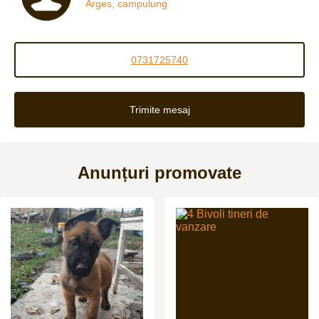
Arges, campulung
0731725740
Trimite mesaj
Anunțuri promovate