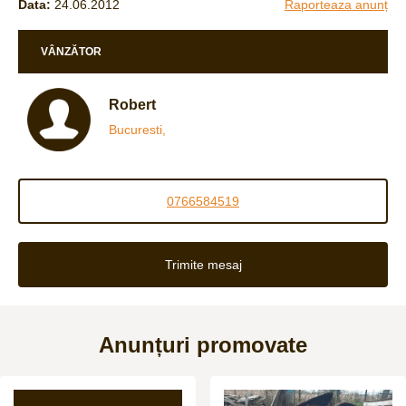
Data:
24.06.2012
Raporteaza anunț
VÂNZĂTOR
Robert
Bucuresti,
0766584519
Trimite mesaj
Anunțuri promovate