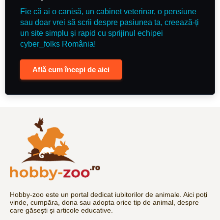
Fie că ai o canisă, un cabinet veterinar, o pensiune
sau doar vrei să scrii despre pasiunea ta, creează-ți
un site simplu și rapid cu sprijinul echipei
cyber_folks România!
Află cum începi de aici
Hobby-zoo este un portal dedicat iubitorilor de animale. Aici poți
vinde, cumpăra, dona sau adopta orice tip de animal, despre
care găsești și articole educative.