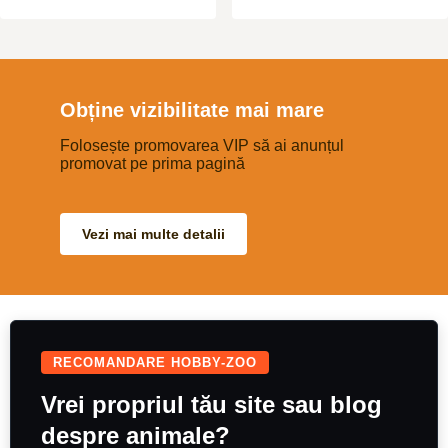
intern si extern si urmeaza sa fie
vaccinati in cateva zile.
Obține vizibilitate mai mare
Folosește promovarea VIP să ai anunțul
promovat pe prima pagină
Vezi mai multe detalii
RECOMANDARE HOBBY-ZOO
Vrei propriul tău site sau blog
despre animale?