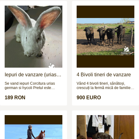
Iepuri de vanzare (urias
4 Bivoli tineri de vanzare
german / hycoli)
Se vand iepuri Corcitura urias
Vând 4 bivoli tineri, sănătoși,
german si hycoli Pretul este
crescuți la fermă mică de familie.
negociabil
Sunt 3 femele și 1 mascul, cu
vârsta de aproximativ 1.2 ani și
189 RON
900 EURO
greutate estimată la 250–300 kg
(necântăriți). Animale bine
dezvoltate, crescute natural,
obișnuite afară, fără probleme de
sănătate, potriviți pentru creștere,
prăsilă sau îngrășat. Prețul este
900 € bucata sau 3.999 € toți
patru. Se pot vedea la fața locului,
fără grabă. Se vând împreună sau