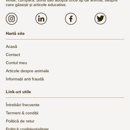
vinde, cumpăra, dona sau adopta orice tip de animal, despre
care găsești și articole educative.
Hartă site
Acasă
Contact
Contul meu
Articole despre animale
Informații anti fraudă
Link-uri utile
Întrebări frecvente
Termeni & condiții
Politică de retur
Politică confidențialitate