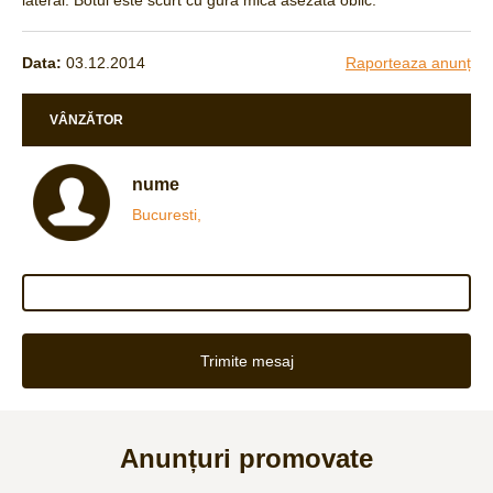
lateral. Botul este scurt cu gura mica asezata oblic.
Data:
03.12.2014
Raporteaza anunț
VÂNZĂTOR
nume
Bucuresti,
Trimite mesaj
Anunțuri promovate