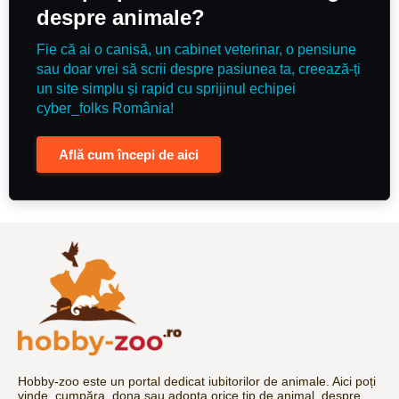
despre animale?
Fie că ai o canisă, un cabinet veterinar, o pensiune
sau doar vrei să scrii despre pasiunea ta, creează-ți
un site simplu și rapid cu sprijinul echipei
cyber_folks România!
Află cum începi de aici
Hobby-zoo este un portal dedicat iubitorilor de animale. Aici poți
vinde, cumpăra, dona sau adopta orice tip de animal, despre