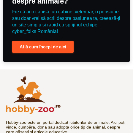
despre animale?
Fie că ai o canisă, un cabinet veterinar, o pensiune
sau doar vrei să scrii despre pasiunea ta, creează-ți
un site simplu și rapid cu sprijinul echipei
cyber_folks România!
Află cum începi de aici
Hobby-zoo este un portal dedicat iubitorilor de animale. Aici poți
vinde, cumpăra, dona sau adopta orice tip de animal, despre
care găsești și articole educative.