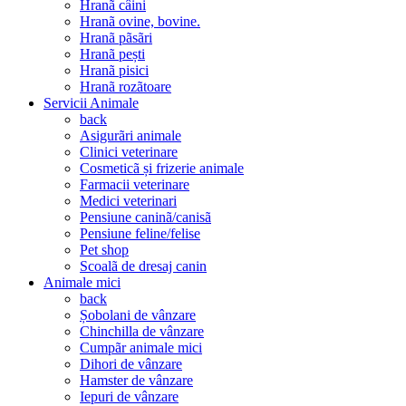
Hranã câini
Hranã ovine, bovine.
Hranã pãsãri
Hranã pești
Hranã pisici
Hranã rozãtoare
Servicii Animale
back
Asigurãri animale
Clinici veterinare
Cosmeticã și frizerie animale
Farmacii veterinare
Medici veterinari
Pensiune caninã/canisã
Pensiune feline/felise
Pet shop
Scoalã de dresaj canin
Animale mici
back
Șobolani de vânzare
Chinchilla de vânzare
Cumpãr animale mici
Dihori de vânzare
Hamster de vânzare
Iepuri de vânzare