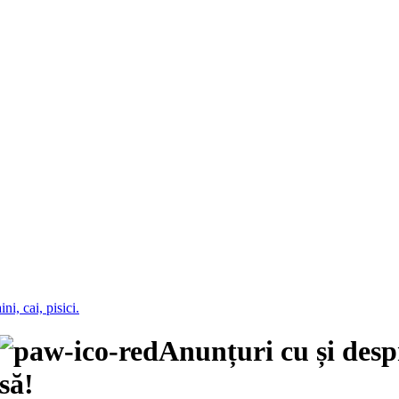
Anunțuri cu și des
să!