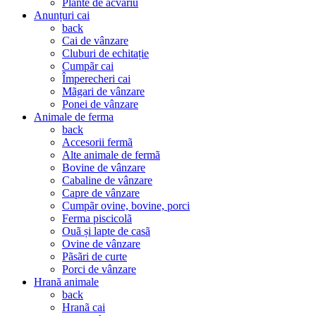
Plante de acvariu
Anunțuri cai
back
Cai de vânzare
Cluburi de echitație
Cumpãr cai
Împerecheri cai
Mãgari de vânzare
Ponei de vânzare
Animale de ferma
back
Accesorii fermã
Alte animale de fermã
Bovine de vânzare
Cabaline de vânzare
Capre de vânzare
Cumpãr ovine, bovine, porci
Ferma piscicolã
Ouã și lapte de casã
Ovine de vânzare
Pãsãri de curte
Porci de vânzare
Hrană animale
back
Hranã cai