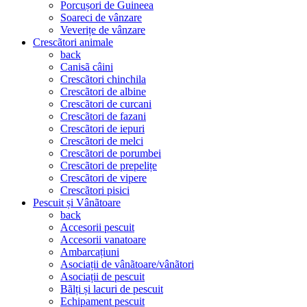
Porcușori de Guineea
Soareci de vânzare
Veverițe de vânzare
Crescãtori animale
back
Canisã câini
Crescãtori chinchila
Crescãtori de albine
Crescãtori de curcani
Crescãtori de fazani
Crescãtori de iepuri
Crescãtori de melci
Crescãtori de porumbei
Crescãtori de prepelițe
Crescãtori de vipere
Crescãtori pisici
Pescuit și Vânãtoare
back
Accesorii pescuit
Accesorii vanatoare
Ambarcațiuni
Asociații de vânãtoare/vânãtori
Asociații de pescuit
Bãlți și lacuri de pescuit
Echipament pescuit