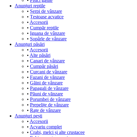
•
Pisici gãsite
Anunțuri reptile
•
Șerpi de vânzare
•
Țestoase acvatice
•
Accesorii
•
Cumpãr reptile
•
Iguana de vânzare
•
Sopârle de vânzare
Anunțuri păsări
•
Accesorii
•
Alte pãsãri
•
Canari de vânzare
•
Cumpãr pãsãri
•
Curcani de vânzare
•
Fazani de vãnzare
•
Gãini de vânzare
•
Papagali de vânzare
•
Pãuni de vãnzare
•
Porumbei de vânzare
•
Prepelițe de vânzare
•
Rațe de vânzare
Anunțuri pești
•
Accesorii
•
Acvariu complet
•
Crabi, melci și alte crustacee