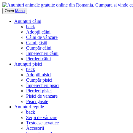
Open
Menu
Anunțuri câini
back
Adopții câini
Câini de vânzare
Câini gãsiți
Cumpãr câini
Împerecheri câini
Pierderi câini
Anunțuri pisici
back
Adoptii pisici
Cumpãr pisici
Împerecheri pisici
Pierderi pisici
Pisici de vanzare
Pisici gãsite
Anunțuri reptile
back
Șerpi de vânzare
Țestoase acvatice
Accesorii