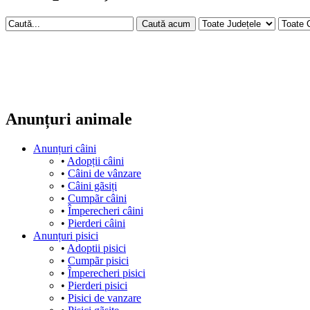
Anunțuri animale
Anunțuri câini
•
Adopții câini
•
Câini de vânzare
•
Câini gãsiți
•
Cumpãr câini
•
Împerecheri câini
•
Pierderi câini
Anunțuri pisici
•
Adoptii pisici
•
Cumpãr pisici
•
Împerecheri pisici
•
Pierderi pisici
•
Pisici de vanzare