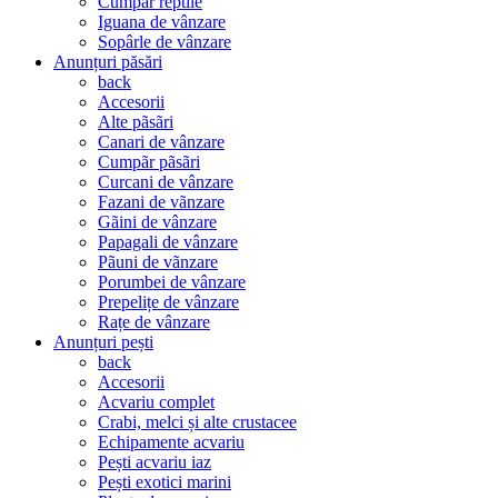
Cumpãr reptile
Iguana de vânzare
Sopârle de vânzare
Anunțuri păsări
back
Accesorii
Alte pãsãri
Canari de vânzare
Cumpãr pãsãri
Curcani de vânzare
Fazani de vãnzare
Gãini de vânzare
Papagali de vânzare
Pãuni de vãnzare
Porumbei de vânzare
Prepelițe de vânzare
Rațe de vânzare
Anunțuri pești
back
Accesorii
Acvariu complet
Crabi, melci și alte crustacee
Echipamente acvariu
Pești acvariu iaz
Pești exotici marini