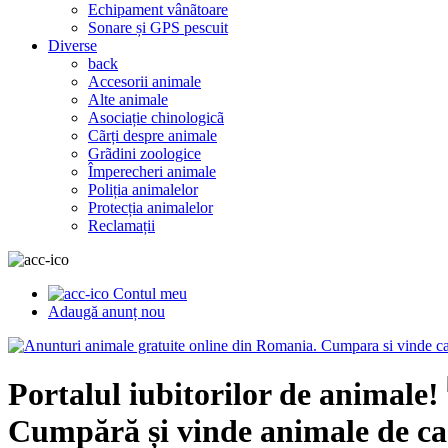
Echipament vânãtoare
Sonare și GPS pescuit
Diverse
back
Accesorii animale
Alte animale
Asociație chinologicã
Cãrți despre animale
Grãdini zoologice
Împerecheri animale
Poliția animalelor
Protecția animalelor
Reclamații
Contul meu
Adaugă anunț nou
Portalul iubitorilor de animale!
Cumpără și vinde animale de ca