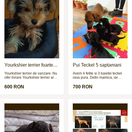
Yourkshier terrier foarte
Pui Teckel 5 saptamani
jucăuș și adorabil
Yourkshier terrier de vanzare. Nu
Avem 4 fetite si 3 baietei teckel
ofer livrare Yourkshier terrier are:
rasa pura. Detin mamica, iar
-12 saptamani -carnet de sanatate
taticul poate fi vazut in poze la
-2 vaccinuri -este negru si maro -
cerere. Cateii sunt deparazitati
600 RON
700 RON
data nasterii= 8.09.2025 PRETUL
intern si extern si urmeaza sa fie
ESTE NEGOCIABIL!!!
vaccinati in cateva zile.