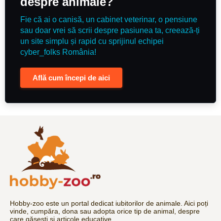
despre animale?
Fie că ai o canisă, un cabinet veterinar, o pensiune
sau doar vrei să scrii despre pasiunea ta, creează-ți
un site simplu și rapid cu sprijinul echipei
cyber_folks România!
Află cum începi de aici
Hobby-zoo este un portal dedicat iubitorilor de animale. Aici poți
vinde, cumpăra, dona sau adopta orice tip de animal, despre
care găsești și articole educative.