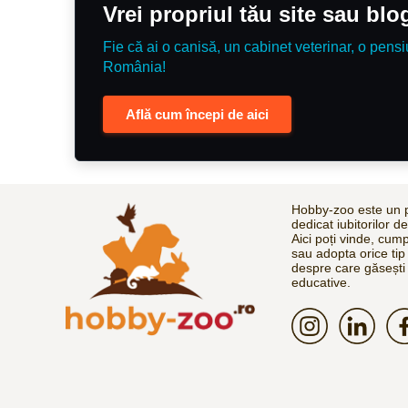
Vrei propriul tău site sau bl
Fie că ai o canisă, un cabinet veterinar, o pensi
România!
Află cum începi de aici
Hobby-zoo este un p
dedicat iubitorilor d
Aici poți vinde, cum
sau adopta orice tip
despre care găsești 
educative.