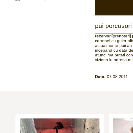
pui porcusor
rezervari[prenotari]
caramel cu guler alb
actualmente puii au 
incepand cu data de
atunci ma puteti con
viziona la adresa m
Data:
07.08.2011