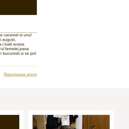
re caramel si unul
5 august,
-i luati acasa.
rul femelei,pana
 bucuresti si se pot
Raporteaza anunț