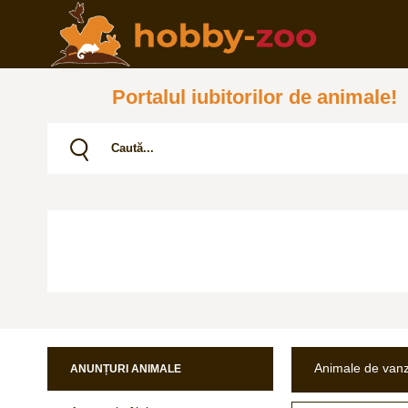
Portalul iubitorilor de animale!
Animale de van
ANUNȚURI ANIMALE