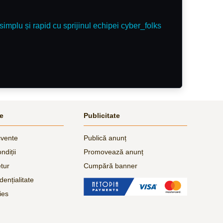
simplu și rapid cu sprijinul echipei cyber_folks
le
Publicitate
cvente
Publică anunț
ndiții
Promovează anunț
etur
Cumpără banner
dențialitate
ies