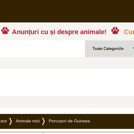
Anunțuri cu și despre animale!
Cum
zare
Animale mici
Porcușori de Guineea