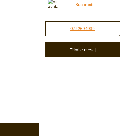
Bucuresti,
0722694939
Trimite mesaj