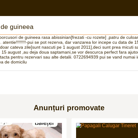
i de guineea
 porcusori de guineea rasa abissinian[frezati -cu rozete] ,patru de culoa
. atentie!!!!!!!!-pui se pot rezerva, dar vanzarea lor incepe cu data de 1
doar cateva zile[sunt nascuti pe 1 august 2011],deci sunt prea micuti sa
 15 august ,au deja doua saptamani,se vor descurca perfect fara ajuto
tacta pentru rezervari sau alte detalii. 0722694939 pui se vand numai in
ea de domicilu
Anunțuri promovate