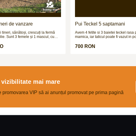
tineri de vanzare
Pui Teckel 5 saptamani
 tineri, sănătoși, crescuți la fermă
Avem 4 fetite si 3 baietei teckel rasa pura.
lie. Sunt 3 femele și 1 mascul, cu
mamica, iar taticul poate fi vazut in p
roximativ 1.2 ani și greutate estimată
cerere. Cateii sunt deparazitati intern 
g (necântăriți). Animale bine
urmeaza sa fie vaccinati in cateva zil
RO
700 RON
crescute natural, obișnuite afară, fără
sănătate, potriviți pentru creștere,
îngrășat. Prețul este 900 € bucata sau
patru. Se pot vedea la fața locului,
 Se vând împreună sau separat. Mai
i la numărul de telefon.
vizibilitate mai mare
e promovarea VIP să ai anunțul promovat pe prima pagină