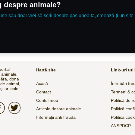
og despre animale?
une sau doar vrei să scrii despre pasiunea ta, creează-ți un site 
ortal
Hartă site
Link-uri uti
e animale.
păra, dona
Acasă
Întrebări fre
 de animal,
și articole
Contact
Termeni & co
Contul meu
Politică de r
Articole despre animale
Politică confi
Informații anti fraudă
Politică cook
ANSPDCP