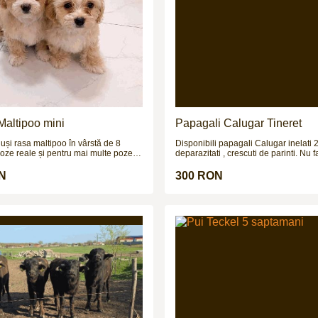
Maltipoo mini
Papagali Calugar Tineret
uși rasa maltipoo în vârstă de 8
Disponibili papagali Calugar inelati 
ze reale și pentru mai multe poze și
deparazitati , crescuti de parinti. Nu 
tept pe wapp
!!!
N
300 RON