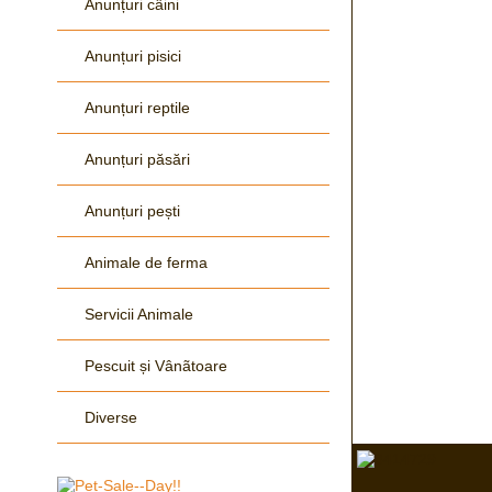
Anunțuri câini
Anunțuri pisici
Anunțuri reptile
Anunțuri păsări
Anunțuri pești
Animale de ferma
Servicii Animale
Pescuit și Vânãtoare
Diverse