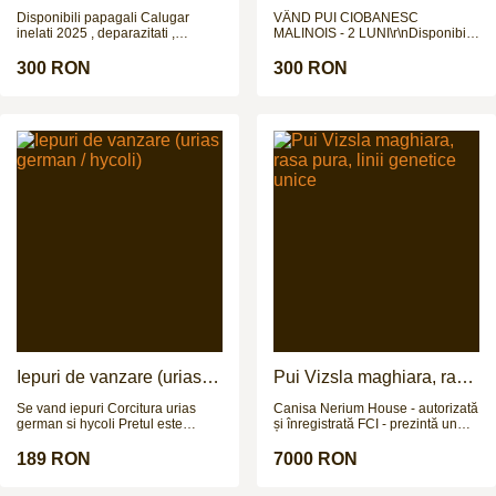
Belgian - 2 luni
Disponibili papagali Calugar
VÂND PUI CIOBANESC
inelati 2025 , deparazitati ,
MALINOIS - 2 LUNI\r\nDisponibili:
crescuti de parinti. Nu fac
4 pui (3 masculi, 1
schimburi !!!
femelă)\r\nVârstă: 2
300 RON
300 RON
luni\r\nVaccinuri: 3 vaccinuri
efectuate\r\nPărinți: Ambii părinți
pot fi văzuți la fața locului\r\nRasă
pură: Ciobanesc Malinois\r\nPreț:
300 EUR (negociabil)\r\nLocație:
Sibiu\r\nCățeluși sănătoși,
socializați, ideali pentru familii
active sau pentru gardă și
protecție. Rasa Malinois este
cunoscută pentru inteligență,
loialitate și energie.\r\nPentru
programare vizionare și mai multe
detalii, contactați-
mă:\r\nTelefon:\r\nRăspund doar
la apeluri telefonice.
Iepuri de vanzare (urias
Pui Vizsla maghiara, rasa
german / hycoli)
pura, linii genetice unice
Se vand iepuri Corcitura urias
Canisa Nerium House - autorizată
german si hycoli Pretul este
și înregistrată FCI - prezintă un
negociabil
cuib de mare valoare chinologică
de rasa Vizsla maghiară (vișlă) cu
189 RON
7000 RON
păr scurt. Avem disponibil pui
mascul sau femelă, născut(ă) în