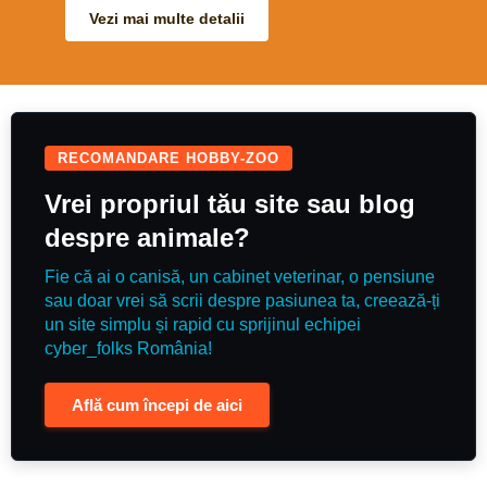
ride, really easy and kind. Equally
Vezi mai multe detalii
as sweet on the ground. A nice
experienced allrounder for
someone to enjoy.
RECOMANDARE HOBBY-ZOO
Vrei propriul tău site sau blog
despre animale?
Fie că ai o canisă, un cabinet veterinar, o pensiune
sau doar vrei să scrii despre pasiunea ta, creează-ți
un site simplu și rapid cu sprijinul echipei
cyber_folks România!
Află cum începi de aici