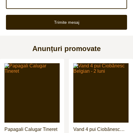
Trimite mesaj
Anunțuri promovate
Papagali Calugar Tineret
Vand 4 pui Ciobănesc