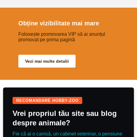
determinare? E timpul pentru
Jagdterrier. Mic la stat, mare la
caracter. Energie cat pentru trei
caini. Curaj fara buton de oprire.
Fara ezitare. Fara frica. Fara
Obține vizibilitate mai mare
pauza Baterie nucleara pe 4
picioare. Jagdterrier – paza,
Folosește promovarea VIP să ai anunțul
instinct, adrenalina. 3 pui
disponibili.
promovat pe prima pagină
Vezi mai multe detalii
RECOMANDARE HOBBY-ZOO
Vrei propriul tău site sau blog
despre animale?
Fie că ai o canisă, un cabinet veterinar, o pensiune