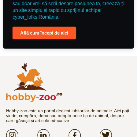
sau doar vrei să scrii despre pasiunea ta, creează-ți
un site simplu și rapid cu sprijinul echipei
cyber_folks România!
Află cum începi de aici
Hobby-zoo este un portal dedicat iubitorilor de animale. Aici poți
vinde, cumpăra, dona sau adopta orice tip de animal, despre
care găsești și articole educative.