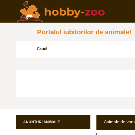
Portalul iubitorilor de animale!
Animale de van
ANUNȚURI ANIMALE