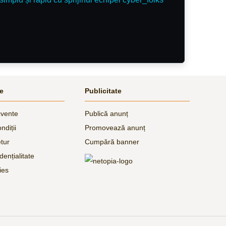
le
Publicitate
cvente
Publică anunț
ndiții
Promovează anunț
etur
Cumpără banner
dențialitate
ies