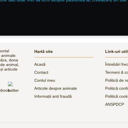
ortal
Hartă site
Link-uri uti
e animale.
păra, dona
Acasă
Întrebări fre
 de animal,
și articole
Contact
Termeni & co
Contul meu
Politică de r
Articole despre animale
Politică confi
Informații anti fraudă
Politică cook
ANSPDCP