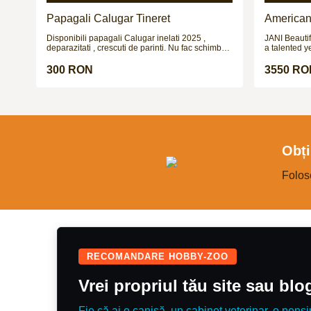
Papagali Calugar Tineret
American 
Disponibili papagali Calugar inelati 2025 ,
JANI Beautif
deparazitati , crescuti de parinti. Nu fac schimburi
a talented y
!!!
ride / mothe
allrounder. 
300 RON
3550 RO
jumped bigg
scope and ab
for someone 
flat, produc
dressage wit
country, hon
She’s lovely
Super in hea
Obți
type who is 
comfortable 
Equally as s
Folos
experienced
RECOMANDARE HOBBY-ZOO
Vrei propriul tău site sau bl
Fie că ai o canisă, un cabinet veterinar, o pensi