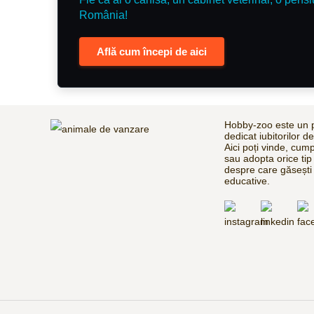
România!
Află cum începi de aici
Hobby-zoo este un p
dedicat iubitorilor d
Aici poți vinde, cum
sau adopta orice tip
despre care găsești 
educative.