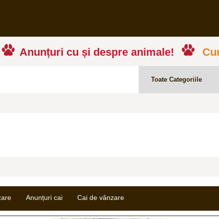
Anunțuri cu și despre animale!
Cum
zare
Anunțuri cai
Cai de vânzare