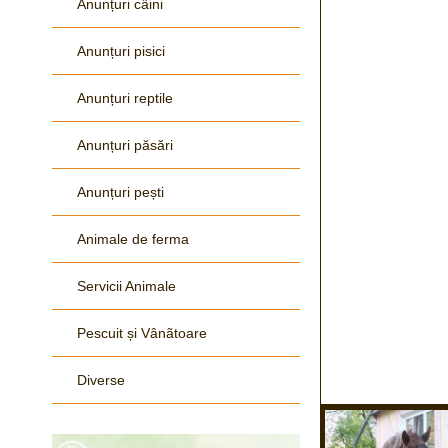
Anunțuri câini
Anunțuri pisici
Anunțuri reptile
Anunțuri păsări
Anunțuri pești
Animale de ferma
Servicii Animale
Pescuit și Vânãtoare
Diverse