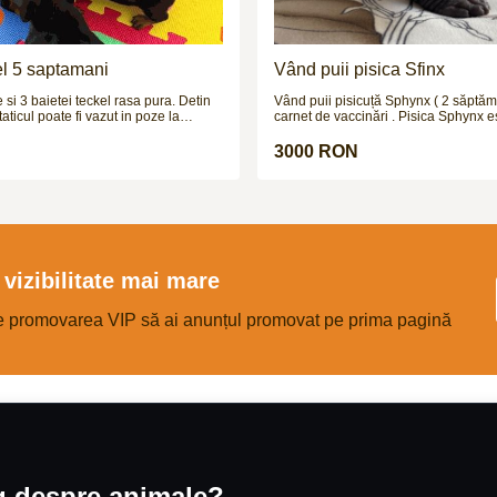
el 5 saptamani
Vând puii pisica Sfinx
si 3 baietei teckel rasa pura. Detin
Vând puii pisicuță Sphynx ( 2 săptăm
aticul poate fi vazut in poze la
carnet de vaccinări . Pisica Sphynx e
i sunt deparazitati intern si extern si
de pisici cunoscută mai ales pentru 
ie vaccinati in cateva zile.
neobișnuit și lipsa aparentă de blană
3000 RON
complet cheală, pielea ei este acoper
puf foarte fin, asemănător cu pielea u
Foarte afectuoasă, jucăușă și curioa
compania oamenilor și a altor anima
activă, inteligentă și poate fi ușor înv
simple. Detalii la nr de tel 07357976
vizibilitate mai mare
e promovarea VIP să ai anunțul promovat pe prima pagină
og despre animale?