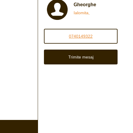
Gheorghe
Ialomita,
0740149322
Trimite mesaj