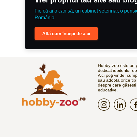
Fie că ai o canisă, un cabinet veterinar, o pensi
România!
Află cum începi de aici
Hobby-zoo este un p
dedicat iubitorilor d
Aici poți vinde, cum
sau adopta orice tip
despre care găsești 
educative.