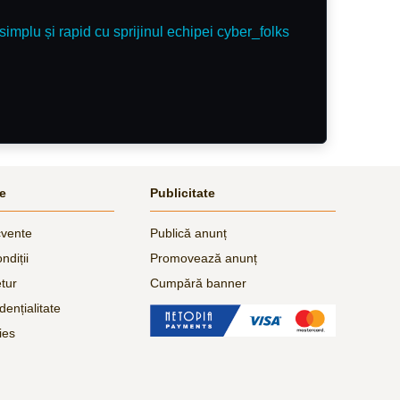
simplu și rapid cu sprijinul echipei cyber_folks
le
Publicitate
cvente
Publică anunț
ndiții
Promovează anunț
etur
Cumpără banner
dențialitate
ies