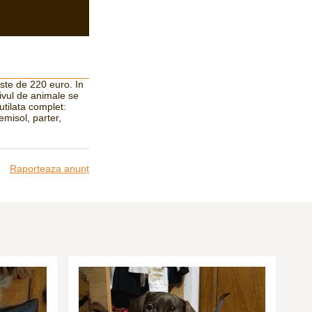
este de 220 euro. In
ctivul de animale se
utilata complet:
emisol, parter,
Raporteaza anunț