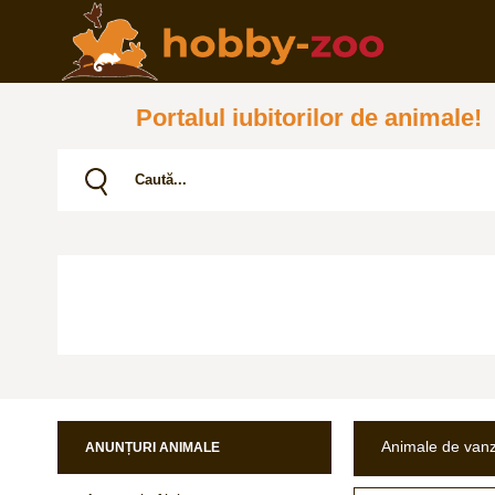
Portalul iubitorilor de animale!
Animale de van
ANUNȚURI ANIMALE