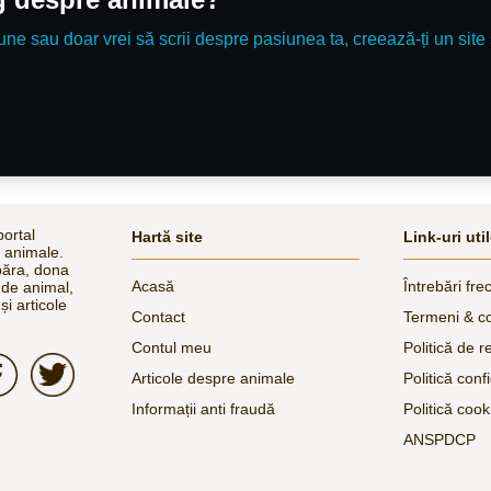
une sau doar vrei să scrii despre pasiunea ta, creează-ți un site 
ortal
Hartă site
Link-uri uti
e animale.
păra, dona
Acasă
Întrebări fre
 de animal,
și articole
Contact
Termeni & co
Contul meu
Politică de r
Articole despre animale
Politică confi
Informații anti fraudă
Politică cook
ANSPDCP