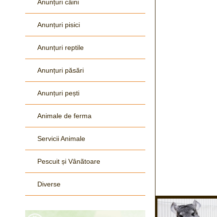
Anunțuri câini
Anunțuri pisici
Anunțuri reptile
Anunțuri păsări
Anunțuri pești
Animale de ferma
Servicii Animale
Pescuit și Vânãtoare
Diverse