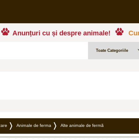
Anunțuri cu și despre animale!
Cum
zare
Animale de ferma
Alte animale de fermã