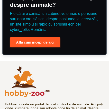
despre animale?
Fie că ai o canisă, un cabinet veterinar, o pensiune
sau doar vrei să scrii despre pasiunea ta, creează-ți
un site simplu și rapid cu sprijinul echipei
cyber_folks România!
Află cum începi de aici
Hobby-zoo este un portal dedicat iubitorilor de animale. Aici poți
vinde, cumpăra, dona sau adopta orice tip de animal, despre