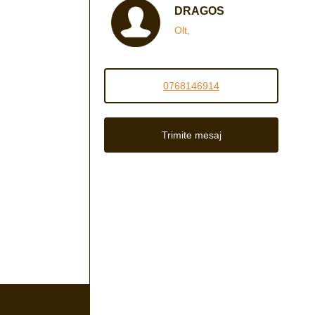
DRAGOS
Olt,
0768146914
Trimite mesaj