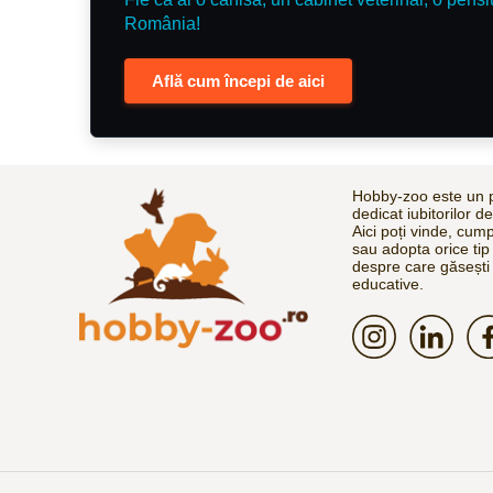
România!
Află cum începi de aici
Hobby-zoo este un p
dedicat iubitorilor d
Aici poți vinde, cum
sau adopta orice tip
despre care găsești 
educative.