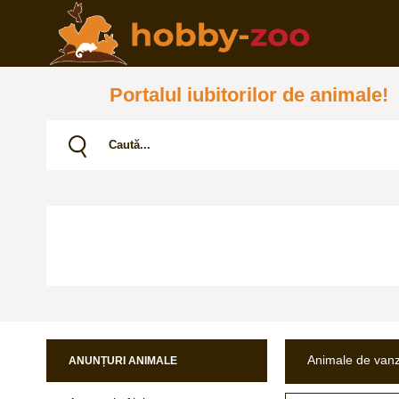
Portalul iubitorilor de animale!
Animale de van
ANUNȚURI ANIMALE