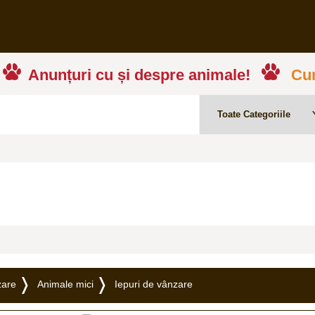
Anunțuri cu și despre animale!
Cum
zare
Animale mici
Iepuri de vânzare