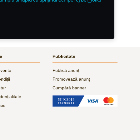
le
Publicitate
cvente
Publică anunț
ndiții
Promovează anunț
etur
Cumpără banner
dențialitate
ies