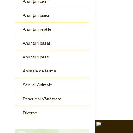
Anunțuri câini
Anunțuri pisici
Anunțuri reptile
Anunțuri păsări
Anunțuri pești
Animale de ferma
Servicii Animale
Pescuit și Vânãtoare
Diverse