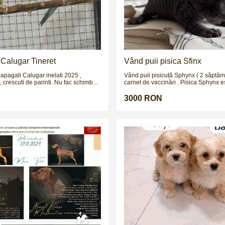
Calugar Tineret
Vând puii pisica Sfinx
papagali Calugar inelati 2025 ,
Vând puii pisicuță Sphynx ( 2 săptăm
, crescuti de parinti. Nu fac schimburi
carnet de vaccinări . Pisica Sphynx e
de pisici cunoscută mai ales pentru 
neobișnuit și lipsa aparentă de blană
3000 RON
complet cheală, pielea ei este acoper
puf foarte fin, asemănător cu pielea u
Foarte afectuoasă, jucăușă și curioa
compania oamenilor și a altor anima
activă, inteligentă și poate fi ușor înv
simple. Detalii la nr de tel 07357976