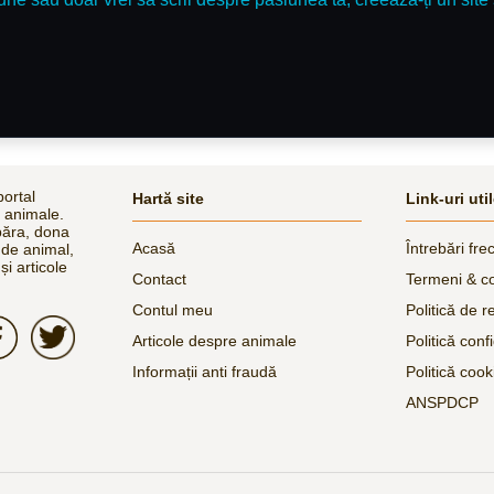
ortal
Hartă site
Link-uri uti
e animale.
păra, dona
Acasă
Întrebări fre
 de animal,
și articole
Contact
Termeni & co
Contul meu
Politică de r
Articole despre animale
Politică confi
Informații anti fraudă
Politică cook
ANSPDCP