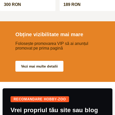
crescuti de parinti. Nu fac
negociabil
schimburi !!!
300 RON
189 RON
Obține vizibilitate mai mare
Folosește promovarea VIP să ai anunțul
promovat pe prima pagină
Vezi mai multe detalii
RECOMANDARE HOBBY-ZOO
Vrei propriul tău site sau blog