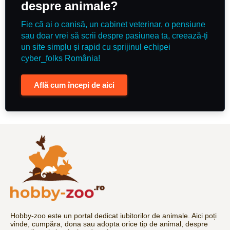
despre animale?
Fie că ai o canisă, un cabinet veterinar, o pensiune
sau doar vrei să scrii despre pasiunea ta, creează-ți
un site simplu și rapid cu sprijinul echipei
cyber_folks România!
Află cum începi de aici
Hobby-zoo este un portal dedicat iubitorilor de animale. Aici poți
vinde, cumpăra, dona sau adopta orice tip de animal, despre