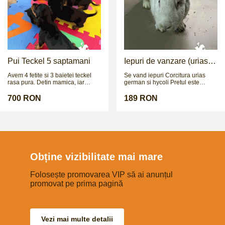
She’s lovely to hack out, alone
and with others. Super in heavy
traffic open spaces etc, a polite
type who is good in all ways.
She’s a lovely comfortable uphill
ride, really easy and kind. Equally
as sweet on the ground. A nice
experienced allrounder for
someone to enjoy.
Pui Teckel 5 saptamani
Iepuri de vanzare (urias
german / hycoli)
Avem 4 fetite si 3 baietei teckel
Se vand iepuri Corcitura urias
rasa pura. Detin mamica, iar
german si hycoli Pretul este
taticul poate fi vazut in poze la
negociabil
cerere. Cateii sunt deparazitati
700 RON
189 RON
intern si extern si urmeaza sa fie
vaccinati in cateva zile.
Obține vizibilitate mai mare
Folosește promovarea VIP să ai anunțul
promovat pe prima pagină
Vezi mai multe detalii