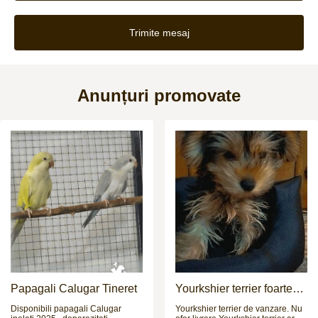
Trimite mesaj
Anunțuri promovate
Papagali Calugar Tineret
Yourkshier terrier foarte
jucăuș și adorabil
Disponibili papagali Calugar
Yourkshier terrier de vanzare. Nu